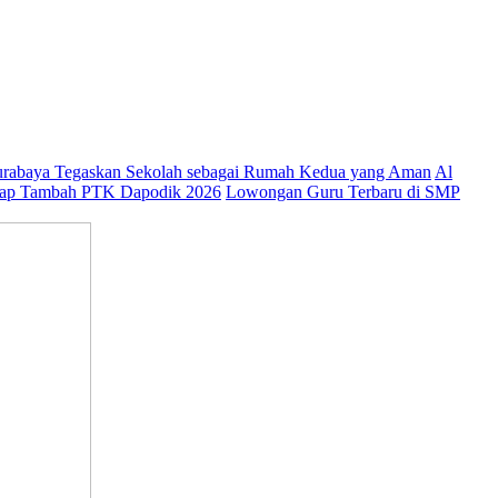
abaya Tegaskan Sekolah sebagai Rumah Kedua yang Aman
Al
ap Tambah PTK Dapodik 2026
Lowongan Guru Terbaru di SMP