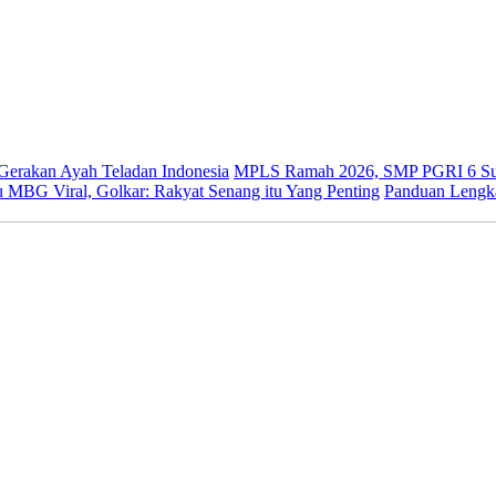
 Gerakan Ayah Teladan Indonesia
MPLS Ramah 2026, SMP PGRI 6 Sur
 MBG Viral, Golkar: Rakyat Senang itu Yang Penting
Panduan Lengk