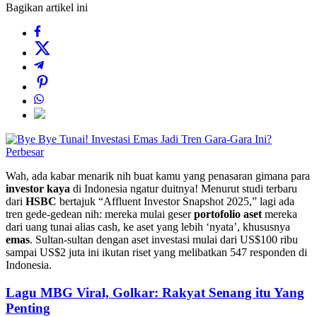
Bagikan artikel ini
Perbesar
Wah, ada kabar menarik nih buat kamu yang penasaran gimana para
investor kaya
di Indonesia ngatur duitnya! Menurut studi terbaru
dari
HSBC
bertajuk “Affluent Investor Snapshot 2025,” lagi ada
tren gede-gedean nih: mereka mulai geser
portofolio aset
mereka
dari uang tunai alias cash, ke aset yang lebih ‘nyata’, khususnya
emas
. Sultan-sultan dengan aset investasi mulai dari US$100 ribu
sampai US$2 juta ini ikutan riset yang melibatkan 547 responden di
Indonesia.
Lagu MBG Viral, Golkar: Rakyat Senang itu Yang
Penting