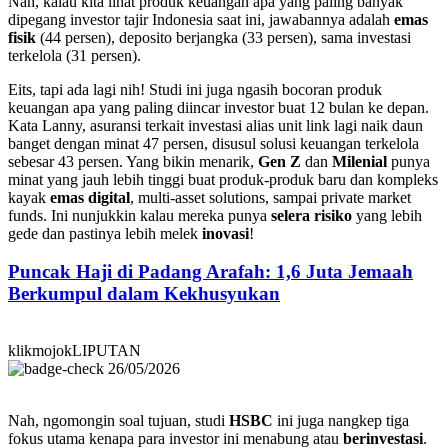
Nah, kalau kita lihat produk keuangan apa yang paling banyak
dipegang investor tajir Indonesia saat ini, jawabannya adalah
emas
fisik
(44 persen), deposito berjangka (33 persen), sama investasi
terkelola (31 persen).
Eits, tapi ada lagi nih! Studi ini juga ngasih bocoran produk
keuangan apa yang paling diincar investor buat 12 bulan ke depan.
Kata Lanny, asuransi terkait investasi alias unit link lagi naik daun
banget dengan minat 47 persen, disusul solusi keuangan terkelola
sebesar 43 persen. Yang bikin menarik,
Gen Z
dan
Milenial
punya
minat yang jauh lebih tinggi buat produk-produk baru dan kompleks
kayak
emas digital
, multi-asset solutions, sampai private market
funds. Ini nunjukkin kalau mereka punya
selera risiko
yang lebih
gede dan pastinya lebih melek
inovasi
!
Puncak Haji di Padang Arafah: 1,6 Juta Jemaah
Berkumpul dalam Kekhusyukan
klikmojokLIPUTAN
26/05/2026
Nah, ngomongin soal tujuan, studi
HSBC
ini juga nangkep tiga
fokus utama kenapa para investor ini menabung atau
berinvestasi
.