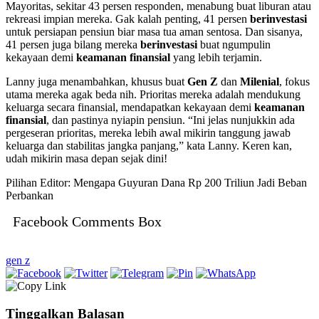
Mayoritas, sekitar 43 persen responden, menabung buat liburan atau
rekreasi impian mereka. Gak kalah penting, 41 persen
berinvestasi
untuk persiapan pensiun biar masa tua aman sentosa. Dan sisanya,
41 persen juga bilang mereka
berinvestasi
buat ngumpulin
kekayaan demi
keamanan finansial
yang lebih terjamin.
Lanny juga menambahkan, khusus buat
Gen Z
dan
Milenial
, fokus
utama mereka agak beda nih. Prioritas mereka adalah mendukung
keluarga secara finansial, mendapatkan kekayaan demi
keamanan
finansial
, dan pastinya nyiapin pensiun. “Ini jelas nunjukkin ada
pergeseran prioritas, mereka lebih awal mikirin tanggung jawab
keluarga dan stabilitas jangka panjang,” kata Lanny. Keren kan,
udah mikirin masa depan sejak dini!
Pilihan Editor: Mengapa Guyuran Dana Rp 200 Triliun Jadi Beban
Perbankan
Facebook Comments Box
gen z
Tinggalkan Balasan