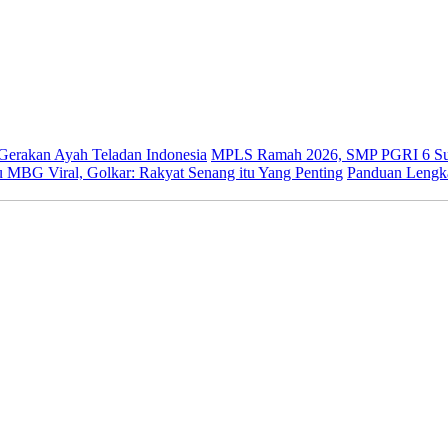
 Gerakan Ayah Teladan Indonesia
MPLS Ramah 2026, SMP PGRI 6 Sur
 MBG Viral, Golkar: Rakyat Senang itu Yang Penting
Panduan Lengk