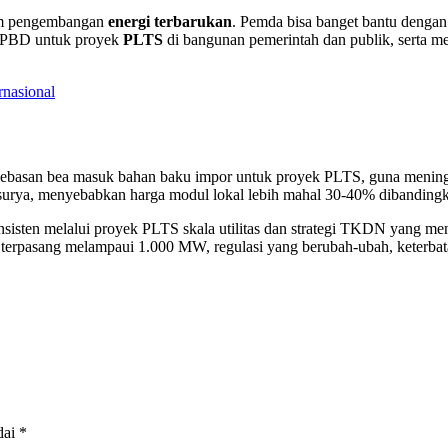
lam pengembangan
energi terbarukan
. Pemda bisa banget bantu denga
 APBD untuk proyek
PLTS
di bangunan pemerintah dan publik, serta 
nasional
embebasan bea masuk bahan baku impor untuk proyek PLTS, guna menin
 surya, menyebabkan harga modul lokal lebih mahal 30-40% dibanding
ten melalui proyek PLTS skala utilitas dan strategi TKDN yang menar
terpasang melampaui 1.000 MW, regulasi yang berubah-ubah, keterbat
dai
*