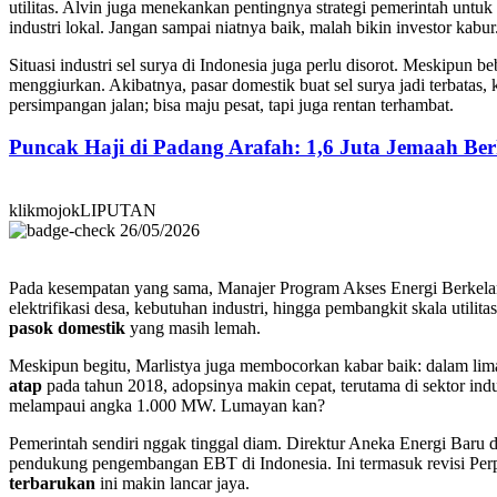
utilitas. Alvin juga menekankan pentingnya strategi pemerintah untuk
industri lokal. Jangan sampai niatnya baik, malah bikin investor kabur
Situasi industri sel surya di Indonesia juga perlu disorot. Meskipun
menggiurkan. Akibatnya, pasar domestik buat sel surya jadi terbatas, 
persimpangan jalan; bisa maju pesat, tapi juga rentan terhambat.
Puncak Haji di Padang Arafah: 1,6 Juta Jemaah B
klikmojokLIPUTAN
26/05/2026
Pada kesempatan yang sama, Manajer Program Akses Energi Berkel
elektrifikasi desa, kebutuhan industri, hingga pembangkit skala util
pasok domestik
yang masih lemah.
Meskipun begitu, Marlistya juga membocorkan kabar baik: dalam li
atap
pada tahun 2018, adopsinya makin cepat, terutama di sektor ind
melampaui angka 1.000 MW. Lumayan kan?
Pemerintah sendiri nggak tinggal diam. Direktur Aneka Energi Baru 
pendukung pengembangan EBT di Indonesia. Ini termasuk revisi Pe
terbarukan
ini makin lancar jaya.