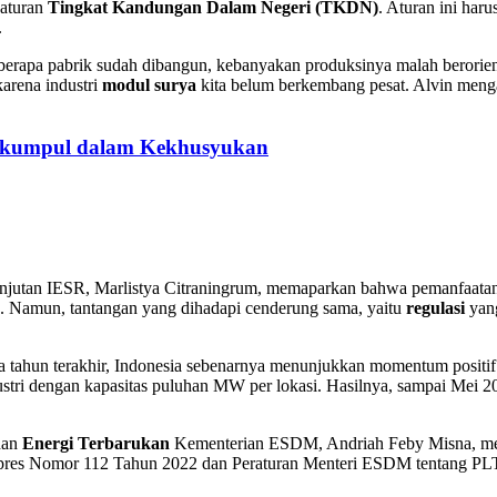
 aturan
Tingkat Kandungan Dalam Negeri (TKDN)
. Aturan ini haru
.
 beberapa pabrik sudah dibangun, kebanyakan produksinya malah berorient
karena industri
modul surya
kita belum berkembang pesat. Alvin menga
erkumpul dalam Kekhusyukan
anjutan IESR, Marlistya Citraningrum, memaparkan bahwa pemanfaat
itas. Namun, tantangan yang dihadapi cenderung sama, yaitu
regulasi
yang
ma tahun terakhir, Indonesia sebenarnya menunjukkan momentum posi
ustri dengan kapasitas puluhan MW per lokasi. Hasilnya, sampai Mei 
dan
Energi Terbarukan
Kementerian ESDM, Andriah Feby Misna, men
rpres Nomor 112 Tahun 2022 dan Peraturan Menteri ESDM tentang PLTS