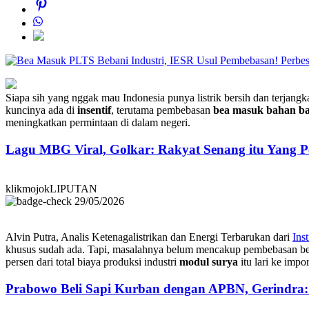
Perbes
Siapa sih yang nggak mau Indonesia punya listrik bersih dan terjangka
kuncinya ada di
insentif
, terutama pembebasan
bea masuk bahan b
meningkatkan permintaan di dalam negeri.
Lagu MBG Viral, Golkar: Rakyat Senang itu Yang P
klikmojokLIPUTAN
29/05/2026
Alvin Putra, Analis Ketenagalistrikan dan Energi Terbarukan dari
Ins
khusus sudah ada. Tapi, masalahnya belum mencakup pembebasan b
persen dari total biaya produksi industri
modul surya
itu lari ke impo
Prabowo Beli Sapi Kurban dengan APBN, Gerindra