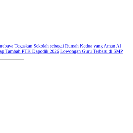
abaya Tegaskan Sekolah sebagai Rumah Kedua yang Aman
Al
ap Tambah PTK Dapodik 2026
Lowongan Guru Terbaru di SMP