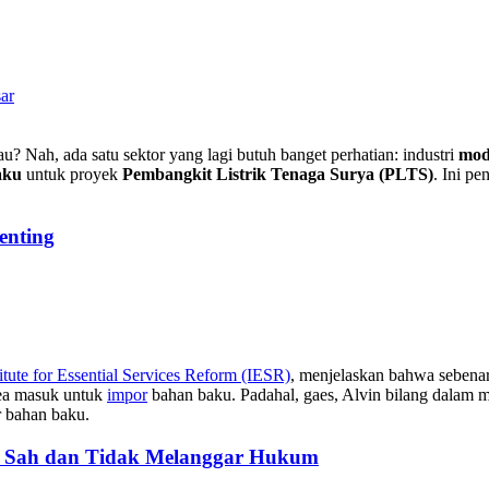
ar
u? Nah, ada satu sektor yang lagi butuh banget perhatian: industri
mod
aku
untuk proyek
Pembangkit Listrik Tenaga Surya (PLTS)
. Ini p
enting
titute for Essential Services Reform (IESR)
, menjelaskan bahwa sebenarn
ea masuk untuk
impor
bahan baku. Padahal, gaes, Alvin bilang dalam m
r bahan baku.
: Sah dan Tidak Melanggar Hukum