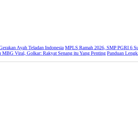
 Gerakan Ayah Teladan Indonesia
MPLS Ramah 2026, SMP PGRI 6 Sur
 MBG Viral, Golkar: Rakyat Senang itu Yang Penting
Panduan Lengk