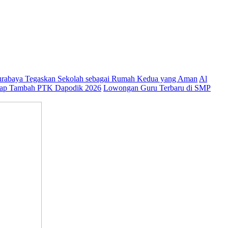
abaya Tegaskan Sekolah sebagai Rumah Kedua yang Aman
Al
ap Tambah PTK Dapodik 2026
Lowongan Guru Terbaru di SMP