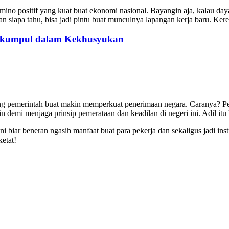
mino positif yang kuat buat ekonomi nasional. Bayangin aja, kalau day
an siapa tahu, bisa jadi pintu buat munculnya lapangan kerja baru. Ke
erkumpul dalam Kekhusyukan
rong pemerintah buat makin memperkuat penerimaan negara. Caranya? Pe
 demi menjaga prinsip pemerataan dan keadilan di negeri ini. Adil itu
 biar beneran ngasih manfaat buat para pekerja dan sekaligus jadi ins
ketat!