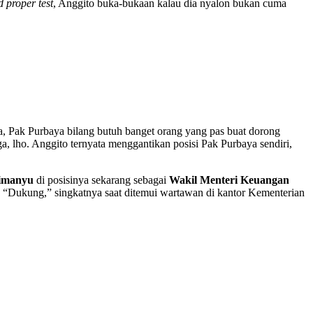
nd proper test
, Anggito buka-bukaan kalau dia nyalon bukan cuma
ya, Pak Purbaya bilang butuh banget orang yang pas buat dorong
a, lho. Anggito ternyata menggantikan posisi Pak Purbaya sendiri,
imanyu
di posisinya sekarang sebagai
Wakil Menteri Keuangan
. “Dukung,” singkatnya saat ditemui wartawan di kantor Kementerian