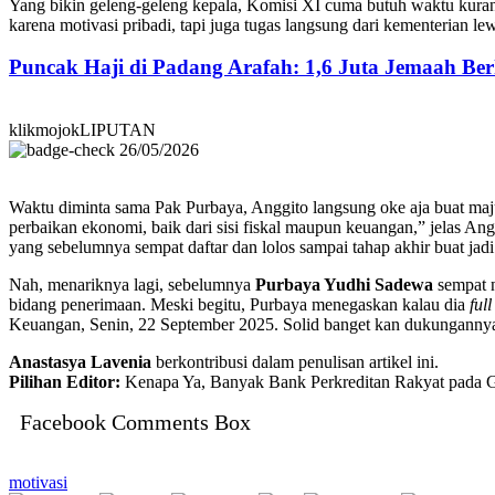
Yang bikin geleng-geleng kepala, Komisi XI cuma butuh waktu kurang
karena motivasi pribadi, tapi juga tugas langsung dari kementerian l
Puncak Haji di Padang Arafah: 1,6 Juta Jemaah B
klikmojokLIPUTAN
26/05/2026
Waktu diminta sama Pak Purbaya, Anggito langsung oke aja buat maju.
perbaikan ekonomi, baik dari sisi fiskal maupun keuangan,” jelas Anggi
yang sebelumnya sempat daftar dan lolos sampai tahap akhir buat jad
Nah, menariknya lagi, sebelumnya
Purbaya Yudhi Sadewa
sempat n
bidang penerimaan. Meski begitu, Purbaya menegaskan kalau dia
ful
Keuangan, Senin, 22 September 2025. Solid banget kan dukunganny
Anastasya Lavenia
berkontribusi dalam penulisan artikel ini.
Pilihan Editor:
Kenapa Ya, Banyak Bank Perkreditan Rakyat pada G
Facebook Comments Box
motivasi