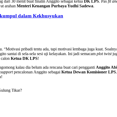
 dari 30 menit buat finalin Anggito sebagai ketua
DK LPS
. Pas
fit a
ewat arahan
Menteri Keuangan Purbaya Yudhi Sadewa
.
erkumpul dalam Kekhusyukan
 “Motivasi pribadi tentu ada, tapi motivasi lembaga juga kuat. Soaln
to santai di sela-sela sesi uji kelayakan. Ini jadi semacam
plot twist
jug
i calon
Ketua DK LPS
!
gomong kalau dia belum ada rencana buat cari pengganti
Anggito Ab
l support
pencalonan Anggito sebagai
Ketua Dewan Komisioner LPS
a!
ulung Tikar?