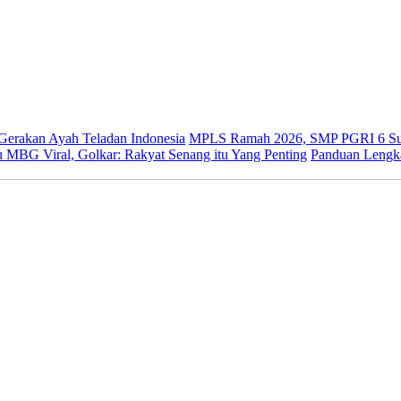
 Gerakan Ayah Teladan Indonesia
MPLS Ramah 2026, SMP PGRI 6 Sur
 MBG Viral, Golkar: Rakyat Senang itu Yang Penting
Panduan Lengk