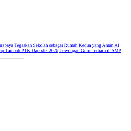
abaya Tegaskan Sekolah sebagai Rumah Kedua yang Aman
Al
ap Tambah PTK Dapodik 2026
Lowongan Guru Terbaru di SMP