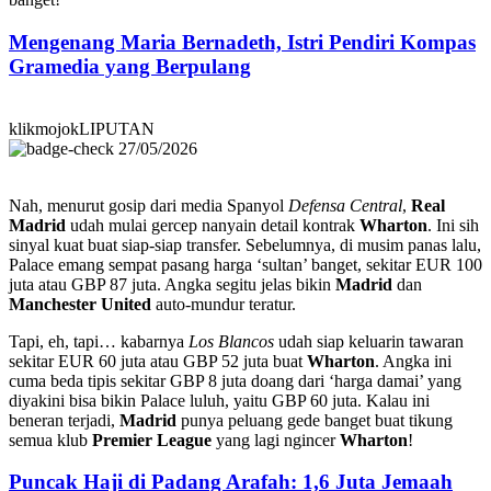
Mengenang Maria Bernadeth, Istri Pendiri Kompas
Gramedia yang Berpulang
klikmojokLIPUTAN
27/05/2026
Nah, menurut gosip dari media Spanyol
Defensa Central
,
Real
Madrid
udah mulai gercep nanyain detail kontrak
Wharton
. Ini sih
sinyal kuat buat siap-siap transfer. Sebelumnya, di musim panas lalu,
Palace emang sempat pasang harga ‘sultan’ banget, sekitar EUR 100
juta atau GBP 87 juta. Angka segitu jelas bikin
Madrid
dan
Manchester United
auto-mundur teratur.
Tapi, eh, tapi… kabarnya
Los Blancos
udah siap keluarin tawaran
sekitar EUR 60 juta atau GBP 52 juta buat
Wharton
. Angka ini
cuma beda tipis sekitar GBP 8 juta doang dari ‘harga damai’ yang
diyakini bisa bikin Palace luluh, yaitu GBP 60 juta. Kalau ini
beneran terjadi,
Madrid
punya peluang gede banget buat tikung
semua klub
Premier League
yang lagi ngincer
Wharton
!
Puncak Haji di Padang Arafah: 1,6 Juta Jemaah