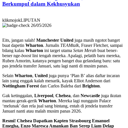
Berkumpul dalam Kekhusyukan
klikmojokLIPUTAN
26/05/2026
Eits, jangan salah!
Manchester United
juga masih ngotot banget
buat dapetin
Wharton
. Jurnalis
TEAMtalk
, Fraser Fletcher, sampai
bilang kalau
Wharton
ini target utama
Setan Merah
buat bener-
bener nge-
boost
lini tengah mereka. Apalagi, pelatih baru mereka,
Ruben Amorim, katanya pengen banget dua gelandang baru: satu
pas jendela transfer Januari, satu lagi nanti di musim panas.
Selain
Wharton
,
United
juga punya ‘Plan B’ alias daftar incaran
lain yang enggak kalah menarik, kayak Elliot Anderson dari
Nottingham Forest
dan Carlos Baleba dari
Brighton
.
Gak ketinggalan,
Liverpool
,
Chelsea
, dan
Newcastle
juga ikutan
mantau gerak-gerik
Wharton
. Mereka lagi nungguin Palace
‘melunak’ dan rela jual sang bintang, entah di jendela transfer
Januari nanti atau malah musim panas 2026.
Resmi! Chelsea Dapatkan Kapten Strasbourg Emanuel
Emegha, Enzo Maresca Amankan Ban Serep Liam Delap