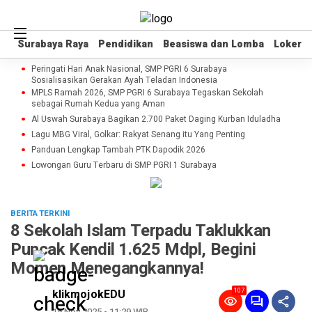
Surabaya Raya
Surabaya Raya
Pendidikan
Pendidikan
Beasiswa dan Lomba
Beasiswa dan Lomba
Loker
Loker
Peringati Hari Anak Nasional, SMP PGRI 6 Surabaya
Sosialisasikan Gerakan Ayah Teladan Indonesia
MPLS Ramah 2026, SMP PGRI 6 Surabaya Tegaskan Sekolah
sebagai Rumah Kedua yang Aman
Al Uswah Surabaya Bagikan 2.700 Paket Daging Kurban Iduladha
Lagu MBG Viral, Golkar: Rakyat Senang itu Yang Penting
Panduan Lengkap Tambah PTK Dapodik 2026
Lowongan Guru Terbaru di SMP PGRI 1 Surabaya
BERITA TERKINI
8 Sekolah Islam Terpadu Taklukkan
Puncak Kendil 1.625 Mdpl, Begini
Momen Menegangkannya!
107
klikmojokEDU
15 Nov 2025 - 11:29 WIB