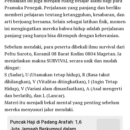
Pendakian ini juga menjadi ruang belajar alami bagi para
Pramuka Penegak. Perjalanan yang panjang dan berliku
memberi pelajaran tentang ketangguhan, kesabaran, dan
arti berjuang bersama. Selain sebagai latihan fisik, momen
ini mengingatkan mereka bahwa hidup adalah perjalanan
panjang yang hanya bisa ditempuh dengan keberanian.
Sebelum mendaki, para peserta dibekali ilmu survival dari
Peltu Suroto, Koramil 08 Barat Kodim 0804 Magetan. Ia
menjelaskan makna SURVIVAL secara unik dan mudah
diingat:
S (Sadar), U (Utamakan tetap hidup), R (Rasa takut
dihilangkan), V (Vitalitas ditingkatkan), I (Ingin Tetap
Hidup), V (Variasi alam dimanfaatkan), A (Asal mengerti
dan berlatih), dan L (Lancar).
Materi itu menjadi bekal mental yang penting sebelum
mereka menyusuri jalur mendaki.
Puncak Haji di Padang Arafah: 1,6
Juta Jemaah Berkumpul dalam