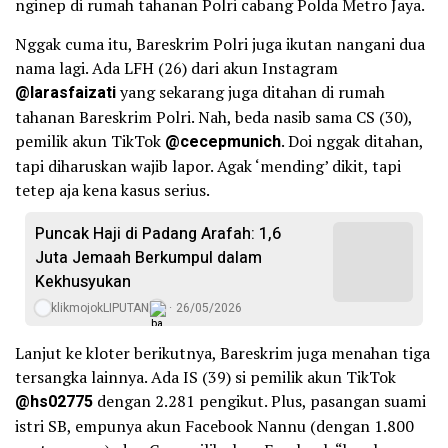
nginep di rumah tahanan Polri cabang Polda Metro Jaya.
Nggak cuma itu, Bareskrim Polri juga ikutan nangani dua
nama lagi. Ada LFH (26) dari akun Instagram
@larasfaizati
yang sekarang juga ditahan di rumah
tahanan Bareskrim Polri. Nah, beda nasib sama CS (30),
pemilik akun TikTok
@cecepmunich
. Doi nggak ditahan,
tapi diharuskan wajib lapor. Agak ‘mending’ dikit, tapi
tetep aja kena kasus serius.
Puncak Haji di Padang Arafah: 1,6
Juta Jemaah Berkumpul dalam
Kekhusyukan
klikmojokLIPUTAN
26/05/2026
Lanjut ke kloter berikutnya, Bareskrim juga menahan tiga
tersangka lainnya. Ada IS (39) si pemilik akun TikTok
@hs02775
dengan 2.281 pengikut. Plus, pasangan suami
istri SB, empunya akun Facebook Nannu (dengan 1.800