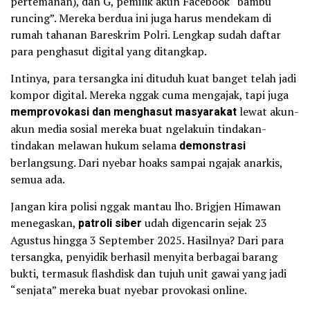
pertemanan), dan G, pemilik akun Facebook “bambu
runcing”. Mereka berdua ini juga harus mendekam di
rumah tahanan Bareskrim Polri. Lengkap sudah daftar
para penghasut digital yang ditangkap.
Intinya, para tersangka ini dituduh kuat banget telah jadi
kompor digital. Mereka nggak cuma mengajak, tapi juga
memprovokasi dan menghasut masyarakat
lewat akun-
akun media sosial mereka buat ngelakuin tindakan-
tindakan melawan hukum selama
demonstrasi
berlangsung. Dari nyebar hoaks sampai ngajak anarkis,
semua ada.
Jangan kira polisi nggak mantau lho. Brigjen Himawan
menegaskan,
patroli siber
udah digencarin sejak 23
Agustus hingga 3 September 2025. Hasilnya? Dari para
tersangka, penyidik berhasil menyita berbagai barang
bukti, termasuk flashdisk dan tujuh unit gawai yang jadi
“senjata” mereka buat nyebar provokasi online.