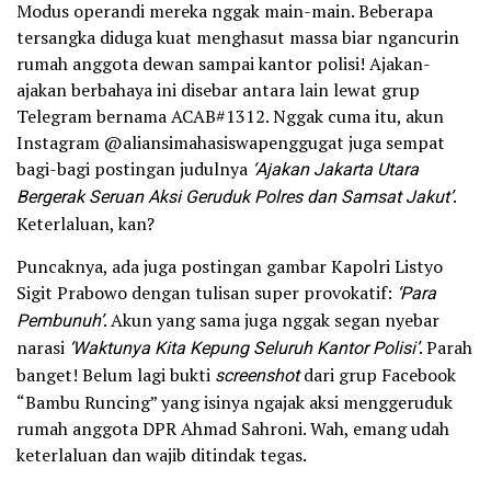
Modus operandi mereka nggak main-main. Beberapa
tersangka diduga kuat menghasut massa biar ngancurin
rumah anggota dewan sampai kantor polisi! Ajakan-
ajakan berbahaya ini disebar antara lain lewat grup
Telegram bernama ACAB#1312. Nggak cuma itu, akun
Instagram @aliansimahasiswapenggugat juga sempat
bagi-bagi postingan judulnya
‘Ajakan Jakarta Utara
Bergerak Seruan Aksi Geruduk Polres dan Samsat Jakut’
.
Keterlaluan, kan?
Puncaknya, ada juga postingan gambar Kapolri Listyo
Sigit Prabowo dengan tulisan super provokatif:
‘Para
Pembunuh’
. Akun yang sama juga nggak segan nyebar
narasi
‘Waktunya Kita Kepung Seluruh Kantor Polisi’
. Parah
banget! Belum lagi bukti
screenshot
dari grup Facebook
“Bambu Runcing” yang isinya ngajak aksi menggeruduk
rumah anggota DPR Ahmad Sahroni. Wah, emang udah
keterlaluan dan wajib ditindak tegas.