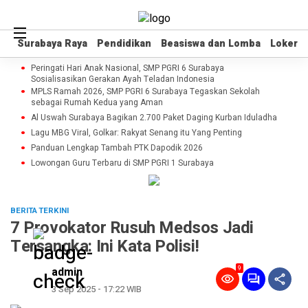
Surabaya Raya
Surabaya Raya
Pendidikan
Pendidikan
Beasiswa dan Lomba
Beasiswa dan Lomba
Loker
Loker
Peringati Hari Anak Nasional, SMP PGRI 6 Surabaya
Sosialisasikan Gerakan Ayah Teladan Indonesia
MPLS Ramah 2026, SMP PGRI 6 Surabaya Tegaskan Sekolah
sebagai Rumah Kedua yang Aman
Al Uswah Surabaya Bagikan 2.700 Paket Daging Kurban Iduladha
Lagu MBG Viral, Golkar: Rakyat Senang itu Yang Penting
Panduan Lengkap Tambah PTK Dapodik 2026
Lowongan Guru Terbaru di SMP PGRI 1 Surabaya
BERITA TERKINI
7 Provokator Rusuh Medsos Jadi
Tersangka: Ini Kata Polisi!
9
admin
3 Sep 2025 - 17:22 WIB