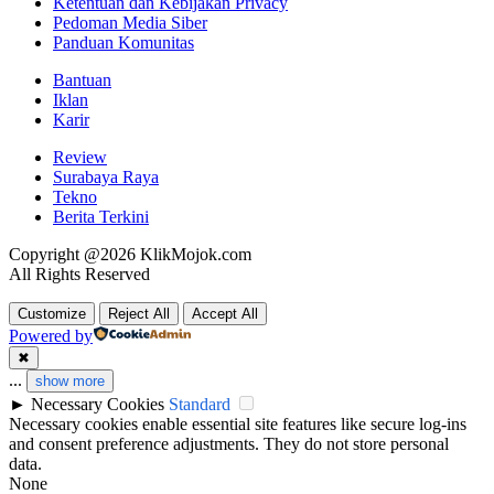
Ketentuan dan Kebijakan Privacy
Pedoman Media Siber
Panduan Komunitas
Bantuan
Iklan
Karir
Review
Surabaya Raya
Tekno
Berita Terkini
Copyright @2026 KlikMojok.com
All Rights Reserved
Customize
Reject All
Accept All
Powered by
✖
...
show more
►
Necessary Cookies
Standard
Necessary cookies enable essential site features like secure log-ins
and consent preference adjustments. They do not store personal
data.
None