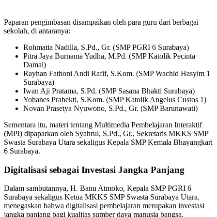
Paparan pengimbasan disampaikan oleh para guru dari berbagai
sekolah, di antaranya:
Rohmatia Nadilla, S.Pd., Gr. (SMP PGRI 6 Surabaya)
Pitra Jaya Burnama Yudha, M.Pd. (SMP Katolik Pecinta
Damai)
Rayhan Fathoni Andi Rafif, S.Kom. (SMP Wachid Hasyim 1
Surabaya)
Iwan Aji Pratama, S.Pd. (SMP Sasana Bhakti Surabaya)
Yohanes Prabekti, S.Kom. (SMP Katolik Angelus Custos 1)
Novan Prasetya Nyuwono, S.Pd., Gr. (SMP Barunawati)
Sementara itu, materi tentang Multimedia Pembelajaran Interaktif
(MPI) dipaparkan oleh Syahrul, S.Pd., Gr., Sekretaris MKKS SMP
Swasta Surabaya Utara sekaligus Kepala SMP Kemala Bhayangkari
6 Surabaya.
Digitalisasi sebagai Investasi Jangka Panjang
Dalam sambutannya, H. Banu Atmoko, Kepala SMP PGRI 6
Surabaya sekaligus Ketua MKKS SMP Swasta Surabaya Utara,
menegaskan bahwa digitalisasi pembelajaran merupakan investasi
jangka panjang bagi kualitas sumber daya manusia bangsa.