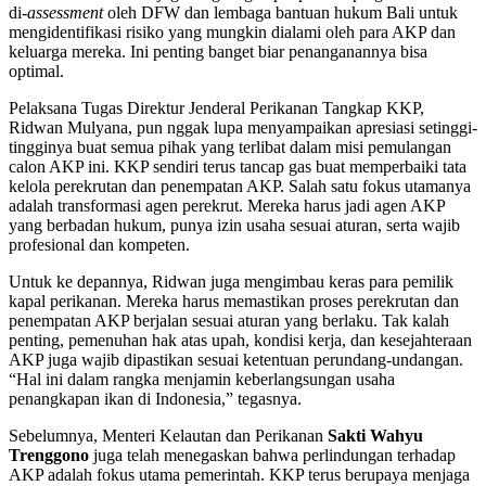
di-
assessment
oleh DFW dan lembaga bantuan hukum Bali untuk
mengidentifikasi risiko yang mungkin dialami oleh para AKP dan
keluarga mereka. Ini penting banget biar penanganannya bisa
optimal.
Pelaksana Tugas Direktur Jenderal Perikanan Tangkap KKP,
Ridwan Mulyana, pun nggak lupa menyampaikan apresiasi setinggi-
tingginya buat semua pihak yang terlibat dalam misi pemulangan
calon AKP ini. KKP sendiri terus tancap gas buat memperbaiki tata
kelola perekrutan dan penempatan AKP. Salah satu fokus utamanya
adalah transformasi agen perekrut. Mereka harus jadi agen AKP
yang berbadan hukum, punya izin usaha sesuai aturan, serta wajib
profesional dan kompeten.
Untuk ke depannya, Ridwan juga mengimbau keras para pemilik
kapal perikanan. Mereka harus memastikan proses perekrutan dan
penempatan AKP berjalan sesuai aturan yang berlaku. Tak kalah
penting, pemenuhan hak atas upah, kondisi kerja, dan kesejahteraan
AKP juga wajib dipastikan sesuai ketentuan perundang-undangan.
“Hal ini dalam rangka menjamin keberlangsungan usaha
penangkapan ikan di Indonesia,” tegasnya.
Sebelumnya, Menteri Kelautan dan Perikanan
Sakti Wahyu
Trenggono
juga telah menegaskan bahwa perlindungan terhadap
AKP adalah fokus utama pemerintah. KKP terus berupaya menjaga