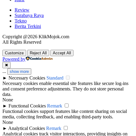
Review
Surabaya Raya
Tekno
Berita Terkini
Copyright @2026 KlikMojok.com
All Rights Reserved
Customize
Reject All
Accept All
Powered by
✖
...
show more
►
Necessary Cookies
Standard
Necessary cookies enable essential site features like secure log-ins
and consent preference adjustments. They do not store personal
data.
None
►
Functional Cookies
Remark
Functional cookies support features like content sharing on social
media, collecting feedback, and enabling third-party tools.
None
►
Analytical Cookies
Remark
Analytical cookies track visitor interactions, providing insights on