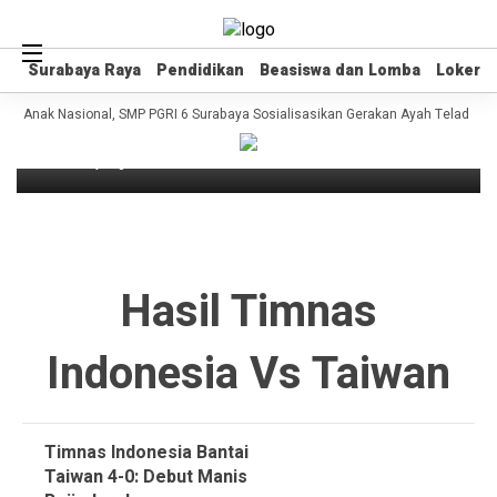
Surabaya Raya
Surabaya Raya
Pendidikan
Pendidikan
Beasiswa dan Lomba
Beasiswa dan Lomba
Loker
Loker
Headline
Timnas Indonesia Bantai Taiwan 4-0:
 Hari Anak Nasional, SMP PGRI 6 Surabaya Sosialisasikan Gerakan Ayah Teladan I
Debut Manis Reijnders!
11 bulan yang lalu
Hasil Timnas
Indonesia Vs Taiwan
Timnas Indonesia Bantai
Taiwan 4-0: Debut Manis