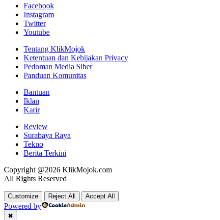
Facebook
Instagram
Twitter
Youtube
Tentang KlikMojok
Ketentuan dan Kebijakan Privacy
Pedoman Media Siber
Panduan Komunitas
Bantuan
Iklan
Karir
Review
Surabaya Raya
Tekno
Berita Terkini
Copyright @2026 KlikMojok.com
All Rights Reserved
Customize
Reject All
Accept All
Powered by
✖