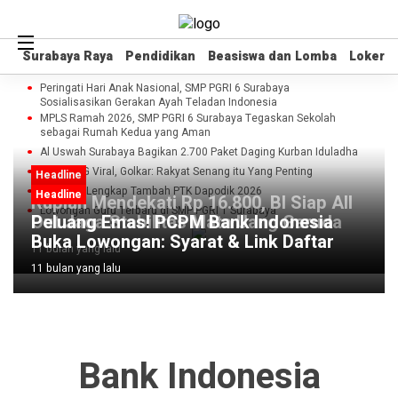
Surabaya Raya
Surabaya Raya
Pendidikan
Pendidikan
Beasiswa dan Lomba
Beasiswa dan Lomba
Loker
Loker
Peringati Hari Anak Nasional, SMP PGRI 6 Surabaya
Sosialisasikan Gerakan Ayah Teladan Indonesia
MPLS Ramah 2026, SMP PGRI 6 Surabaya Tegaskan Sekolah
sebagai Rumah Kedua yang Aman
Al Uswah Surabaya Bagikan 2.700 Paket Daging Kurban Iduladha
Lagu MBG Viral, Golkar: Rakyat Senang itu Yang Penting
Headline
Panduan Lengkap Tambah PTK Dapodik 2026
Headline
Rupiah Mendekati Rp 16.800, BI Siap All
Lowongan Guru Terbaru di SMP PGRI 1 Surabaya
Out Jaga Stabilitas Mata Uang Garuda
Peluang Emas! PCPM Bank Indonesia
Buka Lowongan: Syarat & Link Daftar
11 bulan yang lalu
11 bulan yang lalu
Bank Indonesia