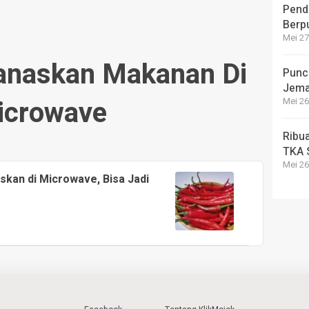
Pend
Berp
Mei 27
naskan Makanan Di
Punca
Jema
icrowave
Mei 26
Ribu
TKA 
Mei 26
skan di Microwave, Bisa Jadi