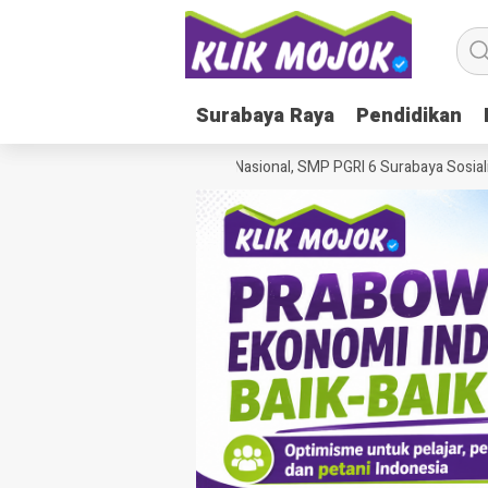
Surabaya Raya
Surabaya Raya
Pendidikan
Pendidikan
Peringati Hari Anak Nasional, SMP PGRI 6 Surabaya Sosialisas