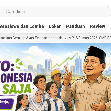
Beasiswa dan Lomba
Beasiswa dan Lomba
Loker
Loker
Panduan
Panduan
Review
Review
ikan Gerakan Ayah Teladan Indonesia
MPLS Ramah 2026, SMP PGRI 6 