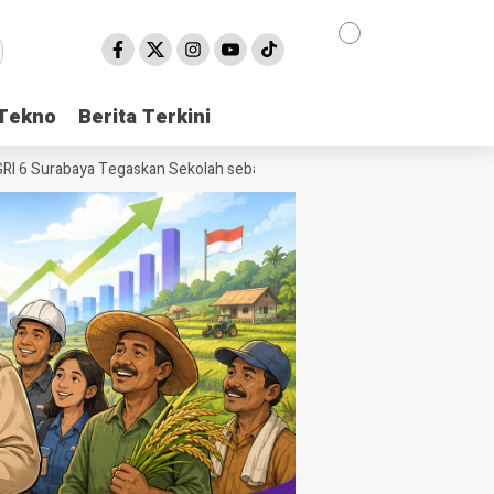
Tekno
Tekno
Berita Terkini
Berita Terkini
Surabaya Tegaskan Sekolah sebagai Rumah Kedua yang Aman
Al Usw