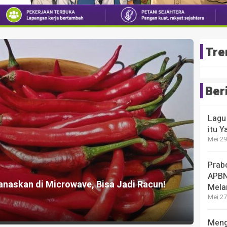
Tre
Ber
Lagu
itu Y
Mei 29
Prab
APBN
naskan di Microwave, Bisa Jadi Racun!
Mela
Mei 27
Meng