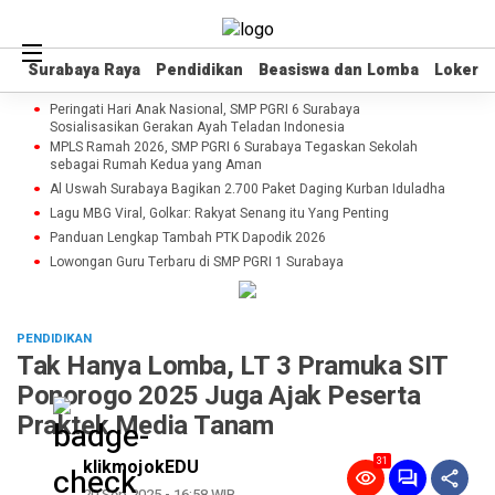
Surabaya Raya
Surabaya Raya
Pendidikan
Pendidikan
Beasiswa dan Lomba
Beasiswa dan Lomba
Loker
Loker
Peringati Hari Anak Nasional, SMP PGRI 6 Surabaya
Sosialisasikan Gerakan Ayah Teladan Indonesia
MPLS Ramah 2026, SMP PGRI 6 Surabaya Tegaskan Sekolah
sebagai Rumah Kedua yang Aman
Al Uswah Surabaya Bagikan 2.700 Paket Daging Kurban Iduladha
Lagu MBG Viral, Golkar: Rakyat Senang itu Yang Penting
Panduan Lengkap Tambah PTK Dapodik 2026
Lowongan Guru Terbaru di SMP PGRI 1 Surabaya
PENDIDIKAN
Tak Hanya Lomba, LT 3 Pramuka SIT
Ponorogo 2025 Juga Ajak Peserta
Praktek Media Tanam
31
klikmojokEDU
20 Sep 2025 - 16:58 WIB