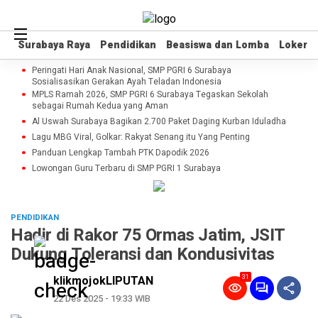
Surabaya Raya
Surabaya Raya
Pendidikan
Pendidikan
Beasiswa dan Lomba
Beasiswa dan Lomba
Loker
Loker
Peringati Hari Anak Nasional, SMP PGRI 6 Surabaya
Sosialisasikan Gerakan Ayah Teladan Indonesia
MPLS Ramah 2026, SMP PGRI 6 Surabaya Tegaskan Sekolah
sebagai Rumah Kedua yang Aman
Al Uswah Surabaya Bagikan 2.700 Paket Daging Kurban Iduladha
Lagu MBG Viral, Golkar: Rakyat Senang itu Yang Penting
Panduan Lengkap Tambah PTK Dapodik 2026
Lowongan Guru Terbaru di SMP PGRI 1 Surabaya
PENDIDIKAN
Hadir di Rakor 75 Ormas Jatim, JSIT
Dukung Toleransi dan Kondusivitas
31
klikmojokLIPUTAN
22 Des 2025 - 19:33 WIB