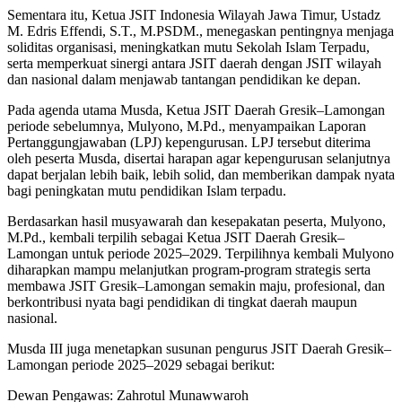
Sementara itu, Ketua JSIT Indonesia Wilayah Jawa Timur, Ustadz
M. Edris Effendi, S.T., M.PSDM., menegaskan pentingnya menjaga
soliditas organisasi, meningkatkan mutu Sekolah Islam Terpadu,
serta memperkuat sinergi antara JSIT daerah dengan JSIT wilayah
dan nasional dalam menjawab tantangan pendidikan ke depan.
Pada agenda utama Musda, Ketua JSIT Daerah Gresik–Lamongan
periode sebelumnya, Mulyono, M.Pd., menyampaikan Laporan
Pertanggungjawaban (LPJ) kepengurusan. LPJ tersebut diterima
oleh peserta Musda, disertai harapan agar kepengurusan selanjutnya
dapat berjalan lebih baik, lebih solid, dan memberikan dampak nyata
bagi peningkatan mutu pendidikan Islam terpadu.
Berdasarkan hasil musyawarah dan kesepakatan peserta, Mulyono,
M.Pd., kembali terpilih sebagai Ketua JSIT Daerah Gresik–
Lamongan untuk periode 2025–2029. Terpilihnya kembali Mulyono
diharapkan mampu melanjutkan program-program strategis serta
membawa JSIT Gresik–Lamongan semakin maju, profesional, dan
berkontribusi nyata bagi pendidikan di tingkat daerah maupun
nasional.
Musda III juga menetapkan susunan pengurus JSIT Daerah Gresik–
Lamongan periode 2025–2029 sebagai berikut:
Dewan Pengawas: Zahrotul Munawwaroh