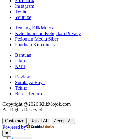
Facebook
Instagram
Twitter
Youtube
Tentang KlikMojok
Ketentuan dan Kebijakan Privacy
Pedoman Media Siber
Panduan Komunitas
Bantuan
Iklan
Karir
Review
Surabaya Raya
Tekno
Berita Terkini
Copyright @2026 KlikMojok.com
All Rights Reserved
Customize
Reject All
Accept All
Powered by
✖