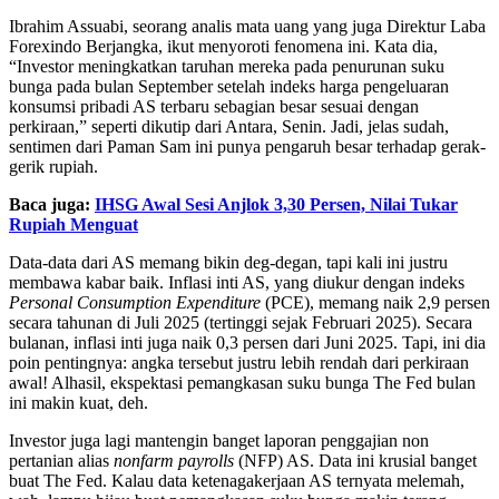
Ibrahim Assuabi, seorang analis mata uang yang juga Direktur Laba
Forexindo Berjangka, ikut menyoroti fenomena ini. Kata dia,
“Investor meningkatkan taruhan mereka pada penurunan suku
bunga pada bulan September setelah indeks harga pengeluaran
konsumsi pribadi AS terbaru sebagian besar sesuai dengan
perkiraan,” seperti dikutip dari Antara, Senin. Jadi, jelas sudah,
sentimen dari Paman Sam ini punya pengaruh besar terhadap gerak-
gerik rupiah.
Baca juga:
IHSG Awal Sesi Anjlok 3,30 Persen, Nilai Tukar
Rupiah Menguat
Data-data dari AS memang bikin deg-degan, tapi kali ini justru
membawa kabar baik. Inflasi inti AS, yang diukur dengan indeks
Personal Consumption Expenditure
(PCE), memang naik 2,9 persen
secara tahunan di Juli 2025 (tertinggi sejak Februari 2025). Secara
bulanan, inflasi inti juga naik 0,3 persen dari Juni 2025. Tapi, ini dia
poin pentingnya: angka tersebut justru lebih rendah dari perkiraan
awal! Alhasil, ekspektasi pemangkasan suku bunga The Fed bulan
ini makin kuat, deh.
Investor juga lagi mantengin banget laporan penggajian non
pertanian alias
nonfarm payrolls
(NFP) AS. Data ini krusial banget
buat The Fed. Kalau data ketenagakerjaan AS ternyata melemah,