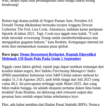
wah, lampu hijau buat pemangkasan suku bunga makin terang
benderang!
Belum lagi drama politik di Negeri Paman Sam. Presiden AS
Donald Trump dikabarkan berusaha nyopot Anggota Dewan
Gubernur The Fed, Lisa Cook. Alasannya, tuduhan kasus penipuan
hipotek di tahun 2021. Tapi, Cook-nya nggak mau kalah. “Cook
telah menolak wewenang Trump untuk memberhentikannya dan
mengajukan gugatan hukum,” kata Ibrahim. Ketegangan internal ini
tentu ikut memanaskan suasana pasar global.
Baca juga:
Demo Berpotensi Berlanjut, Rupiah Diprediksi
Melemah 150 Basis Poin Pada Senin 1 September
Nggak cuma faktor global, rupiah juga dapat suntikan semangat dari
kondisi dalam negeri, lho! Indeks
Purchasing Managers’ Index
(PMI) manufaktur Indonesia versi S&P Global sukses melesat ke
angka 51,5 di Agustus 2025, jauh lebih tinggi dari Juli 2025 yang
cuma 49,2. Ini pencapaian tertinggi sejak Maret 2025, dan yang
bikin makin bangga, ini adalah ekspansi pertama dalam lima bulan
terakhir! Kata Ibrahim, ini didorong oleh
rebound output
dan
pesanan baru setelah empat bulan sebelumnya loyo.
Plus, ada kabar gembira dari Badan Pusat Statistik (BPS). Neraca