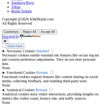
Surabaya Raya
Tekno
Berita Terkini
Copyright @2026 KlikMojok.com
All Rights Reserved
Customize
Reject All
Accept All
Powered by
✖
...
show more
►
Necessary Cookies
Standard
Necessary cookies enable essential site features like secure log-ins
and consent preference adjustments. They do not store personal
data.
None
►
Functional Cookies
Remark
Functional cookies support features like content sharing on social
media, collecting feedback, and enabling third-party tools.
None
►
Analytical Cookies
Remark
Analytical cookies track visitor interactions, providing insights on
metrics like visitor count, bounce rate, and traffic sources.
None