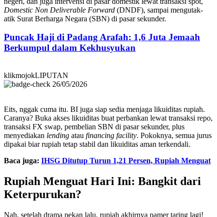
negeri, dan juga intervensi di pasar domestik lewat transaksi spot,
Domestic Non Deliverable Forward
(DNDF), sampai mengutak-
atik Surat Berharga Negara (SBN) di pasar sekunder.
Puncak Haji di Padang Arafah: 1,6 Juta Jemaah
Berkumpul dalam Kekhusyukan
klikmojokLIPUTAN
26/05/2026
Eits, nggak cuma itu. BI juga siap sedia menjaga likuiditas rupiah.
Caranya? Buka akses likuiditas buat perbankan lewat transaksi repo,
transaksi FX swap, pembelian SBN di pasar sekunder, plus
menyediakan
lending
atau
financing facility
. Pokoknya, semua jurus
dipakai biar rupiah tetap stabil dan likuiditas aman terkendali.
Baca juga:
IHSG Ditutup Turun 1,21 Persen, Rupiah Menguat
Rupiah Menguat Hari Ini: Bangkit dari
Keterpurukan?
Nah, setelah drama pekan lalu, rupiah akhirnya pamer taring lagi!