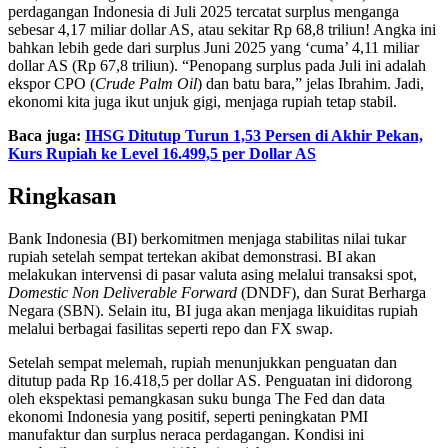
perdagangan Indonesia di Juli 2025 tercatat surplus menganga
sebesar 4,17 miliar dollar AS, atau sekitar Rp 68,8 triliun! Angka ini
bahkan lebih gede dari surplus Juni 2025 yang ‘cuma’ 4,11 miliar
dollar AS (Rp 67,8 triliun). “Penopang surplus pada Juli ini adalah
ekspor CPO (
Crude Palm Oil
) dan batu bara,” jelas Ibrahim. Jadi,
ekonomi kita juga ikut unjuk gigi, menjaga rupiah tetap stabil.
Baca juga:
IHSG Ditutup Turun 1,53 Persen di Akhir Pekan,
Kurs Rupiah ke Level 16.499,5 per Dollar AS
Ringkasan
Bank Indonesia (BI) berkomitmen menjaga stabilitas nilai tukar
rupiah setelah sempat tertekan akibat demonstrasi. BI akan
melakukan intervensi di pasar valuta asing melalui transaksi spot,
Domestic Non Deliverable Forward
(DNDF), dan Surat Berharga
Negara (SBN). Selain itu, BI juga akan menjaga likuiditas rupiah
melalui berbagai fasilitas seperti repo dan FX swap.
Setelah sempat melemah, rupiah menunjukkan penguatan dan
ditutup pada Rp 16.418,5 per dollar AS. Penguatan ini didorong
oleh ekspektasi pemangkasan suku bunga The Fed dan data
ekonomi Indonesia yang positif, seperti peningkatan PMI
manufaktur dan surplus neraca perdagangan. Kondisi ini