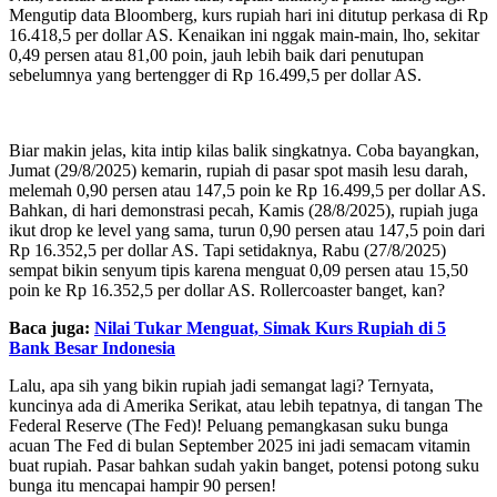
Mengutip data Bloomberg, kurs rupiah hari ini ditutup perkasa di Rp
16.418,5 per dollar AS. Kenaikan ini nggak main-main, lho, sekitar
0,49 persen atau 81,00 poin, jauh lebih baik dari penutupan
sebelumnya yang bertengger di Rp 16.499,5 per dollar AS.
Biar makin jelas, kita intip kilas balik singkatnya. Coba bayangkan,
Jumat (29/8/2025) kemarin, rupiah di pasar spot masih lesu darah,
melemah 0,90 persen atau 147,5 poin ke Rp 16.499,5 per dollar AS.
Bahkan, di hari demonstrasi pecah, Kamis (28/8/2025), rupiah juga
ikut drop ke level yang sama, turun 0,90 persen atau 147,5 poin dari
Rp 16.352,5 per dollar AS. Tapi setidaknya, Rabu (27/8/2025)
sempat bikin senyum tipis karena menguat 0,09 persen atau 15,50
poin ke Rp 16.352,5 per dollar AS. Rollercoaster banget, kan?
Baca juga:
Nilai Tukar Menguat, Simak Kurs Rupiah di 5
Bank Besar Indonesia
Lalu, apa sih yang bikin rupiah jadi semangat lagi? Ternyata,
kuncinya ada di Amerika Serikat, atau lebih tepatnya, di tangan The
Federal Reserve (The Fed)! Peluang pemangkasan suku bunga
acuan The Fed di bulan September 2025 ini jadi semacam vitamin
buat rupiah. Pasar bahkan sudah yakin banget, potensi potong suku
bunga itu mencapai hampir 90 persen!