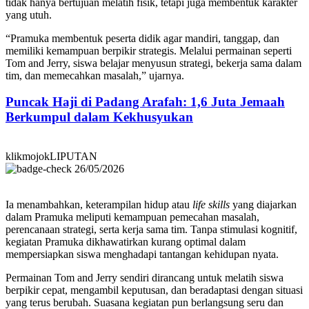
tidak hanya bertujuan melatih fisik, tetapi juga membentuk karakter
yang utuh.
“Pramuka membentuk peserta didik agar mandiri, tanggap, dan
memiliki kemampuan berpikir strategis. Melalui permainan seperti
Tom and Jerry, siswa belajar menyusun strategi, bekerja sama dalam
tim, dan memecahkan masalah,” ujarnya.
Puncak Haji di Padang Arafah: 1,6 Juta Jemaah
Berkumpul dalam Kekhusyukan
klikmojokLIPUTAN
26/05/2026
Ia menambahkan, keterampilan hidup atau
life skills
yang diajarkan
dalam Pramuka meliputi kemampuan pemecahan masalah,
perencanaan strategi, serta kerja sama tim. Tanpa stimulasi kognitif,
kegiatan Pramuka dikhawatirkan kurang optimal dalam
mempersiapkan siswa menghadapi tantangan kehidupan nyata.
Permainan Tom and Jerry sendiri dirancang untuk melatih siswa
berpikir cepat, mengambil keputusan, dan beradaptasi dengan situasi
yang terus berubah. Suasana kegiatan pun berlangsung seru dan