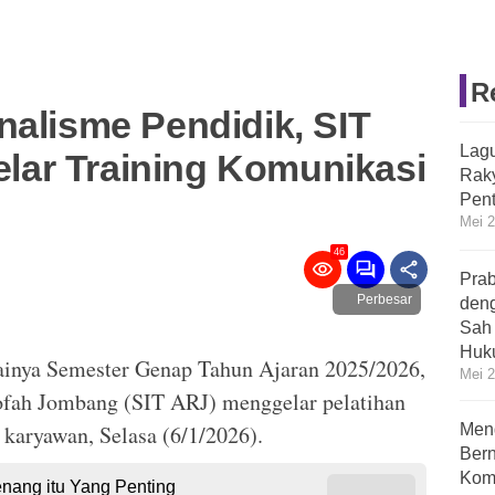
R
nalisme Pendidik, SIT
Lagu
ar Training Komunikasi
Raky
Pent
Mei 2
46
Prab
Perbesar
deng
Sah 
Huk
ya Semester Genap Tahun Ajaran 2025/2026,
Mei 2
ofah Jombang (SIT ARJ) menggelar pelatihan
 karyawan, Selasa (6/1/2026).
Men
Bern
Kom
enang itu Yang Penting