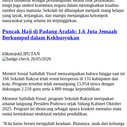
hanya dimaknai sebagai pembangunan sarana fisik pendidikan,
tetapi juga simbol komitmen negara dalam meningkatkan kualitas
sumber daya manusia. Sekolah ini diharapkan menjadi ruang belajar
yang layak, terjangkau, dan mampu menjangkau kelompok
masyarakat yang selama ini terpinggirkan.
Puncak Haji di Padang Arafah: 1,6 Juta Jemaah
Berkumpul dalam Kekhusyukan
klikmojokLIPUTAN
26/05/2026
Menteri Sosial Saifullah Yusuf menyampaikan bahwa hingga saat ini
166 Sekolah Rakyat telah resmi beroperasi di 131 kabupaten dan
kota. Program tersebut telah menampung 15.954 siswa dengan
dukungan 2.218 guru serta 4.889 tenaga kependidikan.
Menurut Saifullah Yusuf, program Sekolah Rakyat merupakan
amanat langsung Presiden Prabowo sejak Sidang Kabinet Oktober
2025. Program ini dirancang sebagai upaya konkret memutus mata
rantai kemiskinan struktural melalui pendidikan.
“Kita harus berani mengubah keadaan. Biasanya, anak dari keluarga