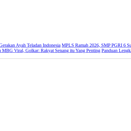
 Gerakan Ayah Teladan Indonesia
MPLS Ramah 2026, SMP PGRI 6 Sur
 MBG Viral, Golkar: Rakyat Senang itu Yang Penting
Panduan Lengk