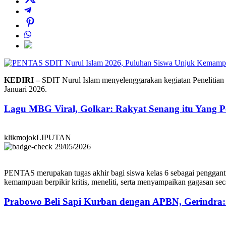
KEDIRI –
SDIT Nurul Islam menyelenggarakan kegiatan Penelitian d
Januari 2026.
Lagu MBG Viral, Golkar: Rakyat Senang itu Yang P
klikmojokLIPUTAN
29/05/2026
PENTAS merupakan tugas akhir bagi siswa kelas 6 sebagai pengganti 
kemampuan berpikir kritis, meneliti, serta menyampaikan gagasan seca
Prabowo Beli Sapi Kurban dengan APBN, Gerindra