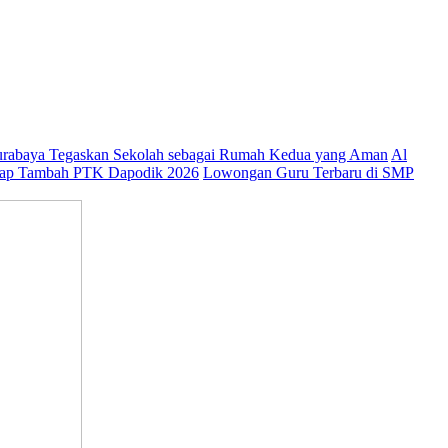
abaya Tegaskan Sekolah sebagai Rumah Kedua yang Aman
Al
ap Tambah PTK Dapodik 2026
Lowongan Guru Terbaru di SMP