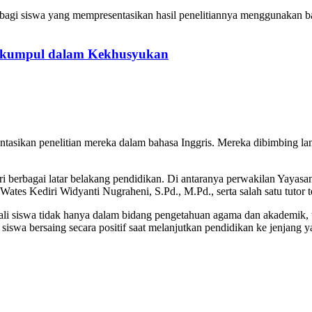
agi siswa yang mempresentasikan hasil penelitiannya menggunakan bah
erkumpul dalam Kekhusyukan
entasikan penelitian mereka dalam bahasa Inggris. Mereka dibimbing l
i berbagai latar belakang pendidikan. Di antaranya perwakilan Yayas
tes Kediri Widyanti Nugraheni, S.Pd., M.Pd., serta salah satu tutor t
iswa tidak hanya dalam bidang pengetahuan agama dan akademik, teta
wa bersaing secara positif saat melanjutkan pendidikan ke jenjang ya