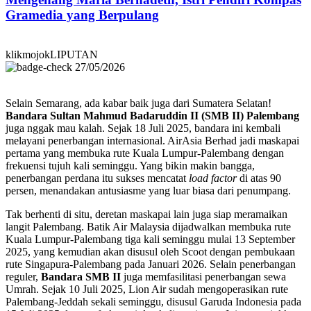
Gramedia yang Berpulang
klikmojokLIPUTAN
27/05/2026
Selain Semarang, ada kabar baik juga dari Sumatera Selatan!
Bandara Sultan Mahmud Badaruddin II (SMB II) Palembang
juga nggak mau kalah. Sejak 18 Juli 2025, bandara ini kembali
melayani penerbangan internasional. AirAsia Berhad jadi maskapai
pertama yang membuka rute Kuala Lumpur-Palembang dengan
frekuensi tujuh kali seminggu. Yang bikin makin bangga,
penerbangan perdana itu sukses mencatat
load factor
di atas 90
persen, menandakan antusiasme yang luar biasa dari penumpang.
Tak berhenti di situ, deretan maskapai lain juga siap meramaikan
langit Palembang. Batik Air Malaysia dijadwalkan membuka rute
Kuala Lumpur-Palembang tiga kali seminggu mulai 13 September
2025, yang kemudian akan disusul oleh Scoot dengan pembukaan
rute Singapura-Palembang pada Januari 2026. Selain penerbangan
reguler,
Bandara SMB II
juga memfasilitasi penerbangan sewa
Umrah. Sejak 10 Juli 2025, Lion Air sudah mengoperasikan rute
Palembang-Jeddah sekali seminggu, disusul Garuda Indonesia pada