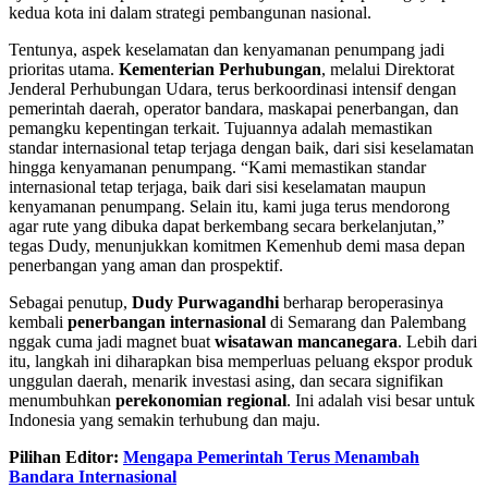
kedua kota ini dalam strategi pembangunan nasional.
Tentunya, aspek keselamatan dan kenyamanan penumpang jadi
prioritas utama.
Kementerian Perhubungan
, melalui Direktorat
Jenderal Perhubungan Udara, terus berkoordinasi intensif dengan
pemerintah daerah, operator bandara, maskapai penerbangan, dan
pemangku kepentingan terkait. Tujuannya adalah memastikan
standar internasional tetap terjaga dengan baik, dari sisi keselamatan
hingga kenyamanan penumpang. “Kami memastikan standar
internasional tetap terjaga, baik dari sisi keselamatan maupun
kenyamanan penumpang. Selain itu, kami juga terus mendorong
agar rute yang dibuka dapat berkembang secara berkelanjutan,”
tegas Dudy, menunjukkan komitmen Kemenhub demi masa depan
penerbangan yang aman dan prospektif.
Sebagai penutup,
Dudy Purwagandhi
berharap beroperasinya
kembali
penerbangan internasional
di Semarang dan Palembang
nggak cuma jadi magnet buat
wisatawan mancanegara
. Lebih dari
itu, langkah ini diharapkan bisa memperluas peluang ekspor produk
unggulan daerah, menarik investasi asing, dan secara signifikan
menumbuhkan
perekonomian regional
. Ini adalah visi besar untuk
Indonesia yang semakin terhubung dan maju.
Pilihan Editor:
Mengapa Pemerintah Terus Menambah
Bandara Internasional