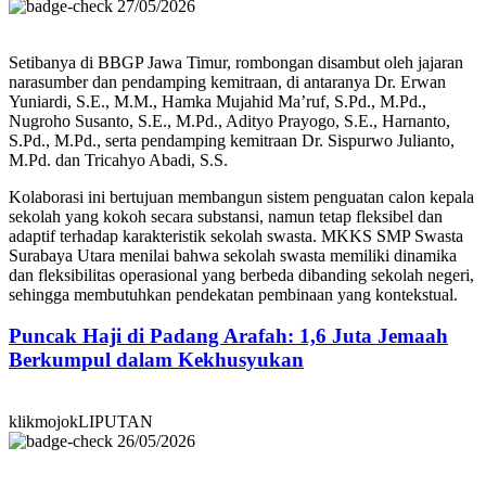
27/05/2026
Setibanya di BBGP Jawa Timur, rombongan disambut oleh jajaran
narasumber dan pendamping kemitraan, di antaranya Dr. Erwan
Yuniardi, S.E., M.M., Hamka Mujahid Ma’ruf, S.Pd., M.Pd.,
Nugroho Susanto, S.E., M.Pd., Adityo Prayogo, S.E., Harnanto,
S.Pd., M.Pd., serta pendamping kemitraan Dr. Sispurwo Julianto,
M.Pd. dan Tricahyo Abadi, S.S.
Kolaborasi ini bertujuan membangun sistem penguatan calon kepala
sekolah yang kokoh secara substansi, namun tetap fleksibel dan
adaptif terhadap karakteristik sekolah swasta. MKKS SMP Swasta
Surabaya Utara menilai bahwa sekolah swasta memiliki dinamika
dan fleksibilitas operasional yang berbeda dibanding sekolah negeri,
sehingga membutuhkan pendekatan pembinaan yang kontekstual.
Puncak Haji di Padang Arafah: 1,6 Juta Jemaah
Berkumpul dalam Kekhusyukan
klikmojokLIPUTAN
26/05/2026