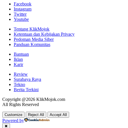
Facebook
Instagram
Twitter
Youtube
Tentang KlikMojok
Ketentuan dan Kebijakan Privacy
Pedoman Media Siber
Panduan Komunitas
Bantuan
Iklan
Karir
Review
Surabaya Raya
Tekno
Berita Terkini
Copyright @2026 KlikMojok.com
All Rights Reserved
Customize
Reject All
Accept All
Powered by
✖