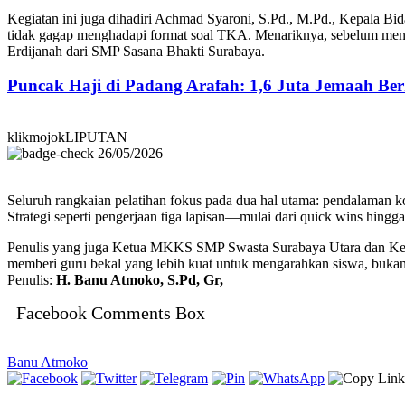
Kegiatan ini juga dihadiri Achmad Syaroni, S.Pd., M.Pd., Kepala Bi
tidak gagap menghadapi format soal TKA. Menariknya, sebelum menu
Erdijanah dari SMP Sasana Bhakti Surabaya.
Puncak Haji di Padang Arafah: 1,6 Juta Jemaah B
klikmojokLIPUTAN
26/05/2026
Seluruh rangkaian pelatihan fokus pada dua hal utama: pendalaman k
Strategi seperti pengerjaan tiga lapisan—mulai dari quick wins hingga 
Penulis yang juga Ketua MKKS SMP Swasta Surabaya Utara dan Kep
memberi guru bekal yang lebih kuat untuk mengarahkan siswa, buka
Penulis:
H. Banu Atmoko, S.Pd, Gr,
Facebook Comments Box
Banu Atmoko