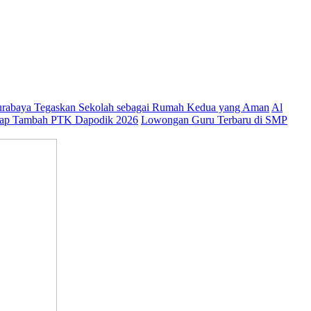
abaya Tegaskan Sekolah sebagai Rumah Kedua yang Aman
Al
ap Tambah PTK Dapodik 2026
Lowongan Guru Terbaru di SMP