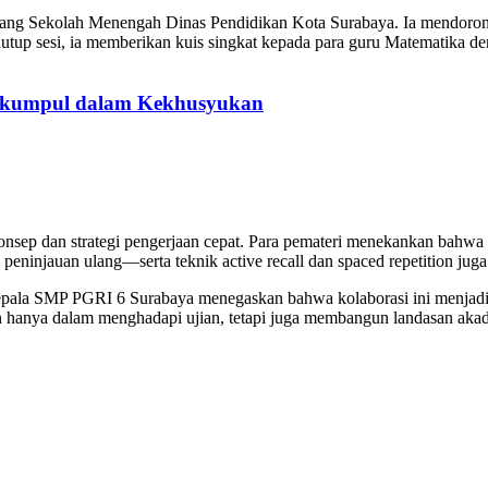
dang Sekolah Menengah Dinas Pendidikan Kota Surabaya. Ia mendorong 
tup sesi, ia memberikan kuis singkat kepada para guru Matematika d
erkumpul dalam Kekhusyukan
onsep dan strategi pengerjaan cepat. Para pemateri menekankan bahwa 
peninjauan ulang—serta teknik active recall dan spaced repetition juga 
ala SMP PGRI 6 Surabaya menegaskan bahwa kolaborasi ini menjadi 
n hanya dalam menghadapi ujian, tetapi juga membangun landasan aka