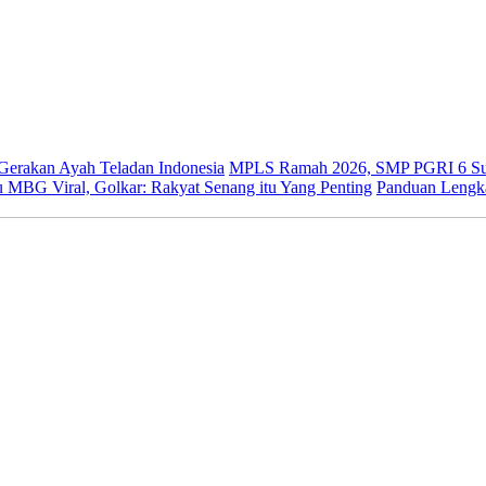
 Gerakan Ayah Teladan Indonesia
MPLS Ramah 2026, SMP PGRI 6 Sur
 MBG Viral, Golkar: Rakyat Senang itu Yang Penting
Panduan Lengk