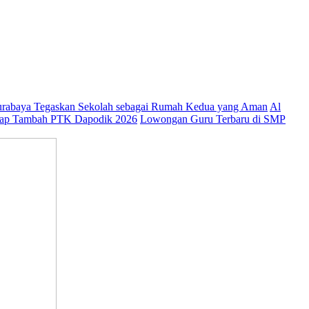
abaya Tegaskan Sekolah sebagai Rumah Kedua yang Aman
Al
ap Tambah PTK Dapodik 2026
Lowongan Guru Terbaru di SMP