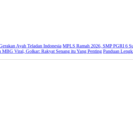
 Gerakan Ayah Teladan Indonesia
MPLS Ramah 2026, SMP PGRI 6 Sur
 MBG Viral, Golkar: Rakyat Senang itu Yang Penting
Panduan Lengk