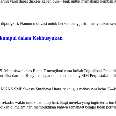
dul daring yang dapat diakses kapan pun—baik untuk memahami kemb
sa dipungkiri. Namun motivasi untuk berkembang justru menyalakan sem
erkumpul dalam Kekhusyukan
25. Mahasiswa kelas E dan F mengikuti mata kuliah Digitalisasi Pendid
Ibu Tika dan Ibu Reny memaparkan materi tentang SIM Perpustakaan d
MKKS SMP Swasta Surabaya Utara, sekaligus mahasiswa kelas E—bertu
an sekadar waktu untuk menutup hari. Bagi mereka yang ingin terus 
idikan di malam hari membuktikan bahwa semangat belajar tidak pernah