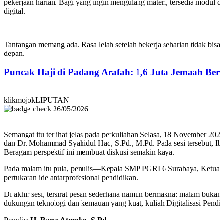
pekerjaan harian. Bagi yang ingin mengulang materi, tersedia mo
digital.
Tantangan memang ada. Rasa lelah setelah bekerja seharian tidak bi
depan.
Puncak Haji di Padang Arafah: 1,6 Juta Jemaah B
klikmojokLIPUTAN
26/05/2026
Semangat itu terlihat jelas pada perkuliahan Selasa, 18 November 20
dan Dr. Mohammad Syahidul Haq, S.Pd., M.Pd. Pada sesi tersebut, 
Beragam perspektif ini membuat diskusi semakin kaya.
Pada malam itu pula, penulis—Kepala SMP PGRI 6 Surabaya, Ketua 
pertukaran ide antarprofesional pendidikan.
Di akhir sesi, tersirat pesan sederhana namun bermakna: malam buk
dukungan teknologi dan kemauan yang kuat, kuliah Digitalisasi Pend
Penulis:
H. Banu Atmoko, S.Pd