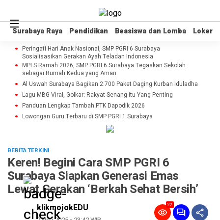
Surabaya Raya
Surabaya Raya
Pendidikan
Pendidikan
Beasiswa dan Lomba
Beasiswa dan Lomba
Loker
Loker
Peringati Hari Anak Nasional, SMP PGRI 6 Surabaya
Sosialisasikan Gerakan Ayah Teladan Indonesia
MPLS Ramah 2026, SMP PGRI 6 Surabaya Tegaskan Sekolah
sebagai Rumah Kedua yang Aman
Al Uswah Surabaya Bagikan 2.700 Paket Daging Kurban Iduladha
Lagu MBG Viral, Golkar: Rakyat Senang itu Yang Penting
Panduan Lengkap Tambah PTK Dapodik 2026
Lowongan Guru Terbaru di SMP PGRI 1 Surabaya
BERITA TERKINI
Keren! Begini Cara SMP PGRI 6
Surabaya Siapkan Generasi Emas
Lewat Gerakan ‘Berkah Sehat Bersih’
22
klikmojokEDU
7 Nov 2025 - 23:42 WIB