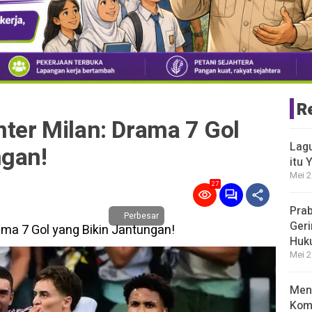
R
nter Milan: Drama 7 Gol
Lagu
ngan!
itu 
Mei 2
27
Prab
Perbesar
Geri
Huk
Mei 2
Meng
Kom