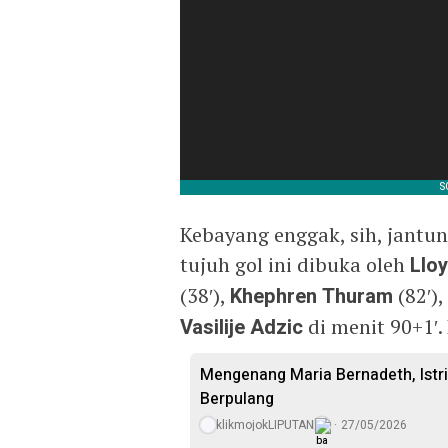
Kebayang enggak, sih, jantun
tujuh gol ini dibuka oleh
Lloy
(38′),
Khephren Thuram
(82′)
Vasilije Adzic
di menit 90+1′.
Mengenang Maria Bernadeth, Istr
Berpulang
klikmojokLIPUTAN
27/05/2026