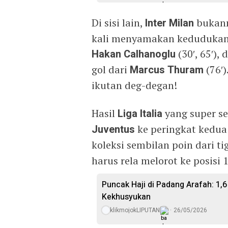
Di sisi lain,
Inter Milan
bukann
kali menyamakan kedudukan 
Hakan Calhanoglu
(30′, 65′)
gol dari
Marcus Thuram
(76′)
ikutan deg-degan!
Hasil
Liga Italia
yang super se
Juventus
ke peringkat kedu
koleksi sembilan poin dari t
harus rela melorot ke posisi 
Puncak Haji di Padang Arafah: 1
Kekhusyukan
klikmojokLIPUTAN
26/05/2026