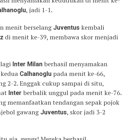
asil menyamakan kedudukan di menit ke-
alhanoglu
, jadi 1-1.
an menit berselang
Juventus
kembali
iz
di menit ke-39, membawa skor menjadi
-lagi
Inter Milan
berhasil menyamakan
l kedua
Calhanoglu
pada menit ke-66,
 2-2. Enggak cukup sampai di situ,
aat
Inter
berbalik unggul pada menit ke-76.
ng memanfaatkan tendangan sepak pojok
njebol gawang
Juventus
, skor jadi 3-2
tu aja, gengs! Mereka berhasil