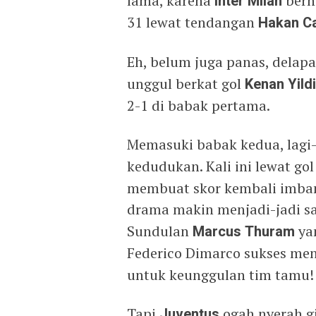
lama, karena
Inter Milan
berh
31 lewat tendangan
Hakan C
Eh, belum juga panas, delap
unggul berkat gol
Kenan Yild
2-1 di babak pertama.
Memasuki babak kedua, lagi
kedudukan. Kali ini lewat go
membuat skor kembali imbang
drama makin menjadi-jadi s
Sundulan
Marcus Thuram
ya
Federico Dimarco sukses me
untuk keunggulan tim tamu!
Tapi
Juventus
ogah nyerah gi