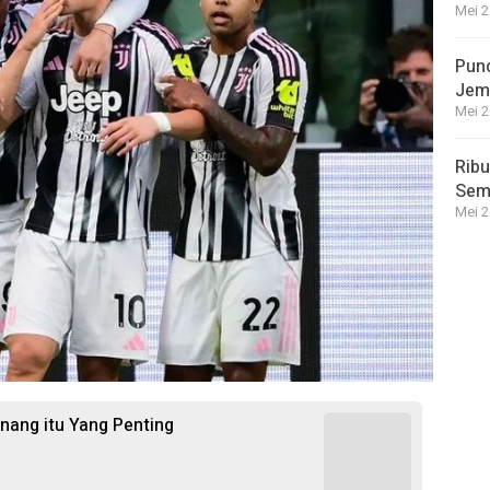
Mei 2
Punc
Jem
Mei 2
Ribu
Semp
Mei 2
enang itu Yang Penting