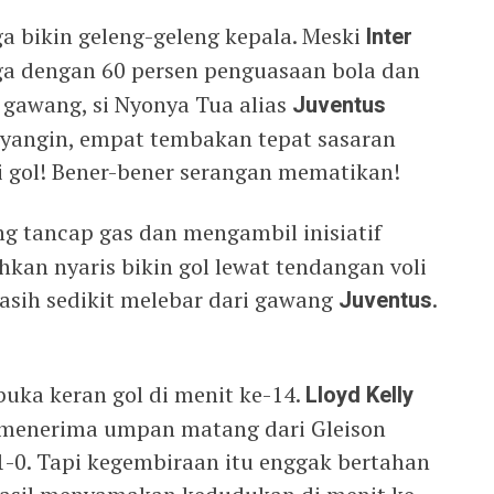
ga bikin geleng-geleng kepala. Meski
Inter
ga dengan 60 persen penguasaan bola dan
gawang, si Nyonya Tua alias
Juventus
 Bayangin, empat tembakan tepat sasaran
 gol! Bener-bener serangan mematikan!
g tancap gas dan mengambil inisiatif
hkan nyaris bikin gol lewat tendangan voli
asih sedikit melebar dari gawang
Juventus
.
ka keran gol di menit ke-14.
Lloyd Kelly
h menerima umpan matang dari Gleison
1-0. Tapi kegembiraan itu enggak bertahan