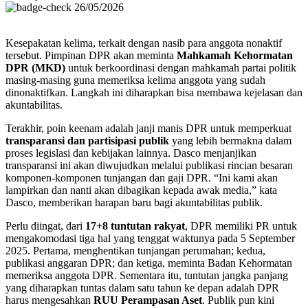
26/05/2026
Kesepakatan kelima, terkait dengan nasib para anggota nonaktif
tersebut. Pimpinan DPR akan meminta
Mahkamah Kehormatan
DPR (MKD)
untuk berkoordinasi dengan mahkamah partai politik
masing-masing guna memeriksa kelima anggota yang sudah
dinonaktifkan. Langkah ini diharapkan bisa membawa kejelasan dan
akuntabilitas.
Terakhir, poin keenam adalah janji manis DPR untuk memperkuat
transparansi dan partisipasi publik
yang lebih bermakna dalam
proses legislasi dan kebijakan lainnya. Dasco menjanjikan
transparansi ini akan diwujudkan melalui publikasi rincian besaran
komponen-komponen tunjangan dan gaji DPR. “Ini kami akan
lampirkan dan nanti akan dibagikan kepada awak media,” kata
Dasco, memberikan harapan baru bagi akuntabilitas publik.
Perlu diingat, dari
17+8 tuntutan rakyat
, DPR memiliki PR untuk
mengakomodasi tiga hal yang tenggat waktunya pada 5 September
2025. Pertama, menghentikan tunjangan perumahan; kedua,
publikasi anggaran DPR; dan ketiga, meminta Badan Kehormatan
memeriksa anggota DPR. Sementara itu, tuntutan jangka panjang
yang diharapkan tuntas dalam satu tahun ke depan adalah DPR
harus mengesahkan
RUU Perampasan Aset
. Publik pun kini