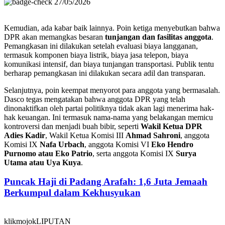
27/05/2026
Kemudian, ada kabar baik lainnya. Poin ketiga menyebutkan bahwa
DPR akan memangkas besaran
tunjangan dan fasilitas anggota
.
Pemangkasan ini dilakukan setelah evaluasi biaya langganan,
termasuk komponen biaya listrik, biaya jasa telepon, biaya
komunikasi intensif, dan biaya tunjangan transportasi. Publik tentu
berharap pemangkasan ini dilakukan secara adil dan transparan.
Selanjutnya, poin keempat menyorot para anggota yang bermasalah.
Dasco tegas mengatakan bahwa anggota DPR yang telah
dinonaktifkan oleh partai politiknya tidak akan lagi menerima hak-
hak keuangan. Ini termasuk nama-nama yang belakangan memicu
kontroversi dan menjadi buah bibir, seperti
Wakil Ketua DPR
Adies Kadir
, Wakil Ketua Komisi III
Ahmad Sahroni
, anggota
Komisi IX
Nafa Urbach
, anggota Komisi VI
Eko Hendro
Purnomo atau Eko Patrio
, serta anggota Komisi IX
Surya
Utama atau Uya Kuya
.
Puncak Haji di Padang Arafah: 1,6 Juta Jemaah
Berkumpul dalam Kekhusyukan
klikmojokLIPUTAN