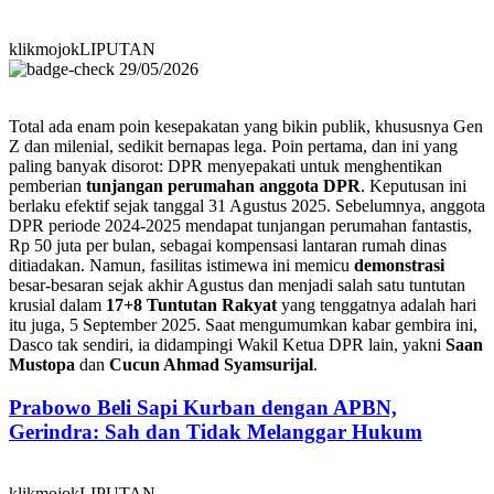
klikmojokLIPUTAN
29/05/2026
Total ada enam poin kesepakatan yang bikin publik, khususnya Gen
Z dan milenial, sedikit bernapas lega. Poin pertama, dan ini yang
paling banyak disorot: DPR menyepakati untuk menghentikan
pemberian
tunjangan perumahan anggota DPR
. Keputusan ini
berlaku efektif sejak tanggal 31 Agustus 2025. Sebelumnya, anggota
DPR periode 2024-2025 mendapat tunjangan perumahan fantastis,
Rp 50 juta per bulan, sebagai kompensasi lantaran rumah dinas
ditiadakan. Namun, fasilitas istimewa ini memicu
demonstrasi
besar-besaran sejak akhir Agustus dan menjadi salah satu tuntutan
krusial dalam
17+8 Tuntutan Rakyat
yang tenggatnya adalah hari
itu juga, 5 September 2025. Saat mengumumkan kabar gembira ini,
Dasco tak sendiri, ia didampingi Wakil Ketua DPR lain, yakni
Saan
Mustopa
dan
Cucun Ahmad Syamsurijal
.
Prabowo Beli Sapi Kurban dengan APBN,
Gerindra: Sah dan Tidak Melanggar Hukum
klikmojokLIPUTAN