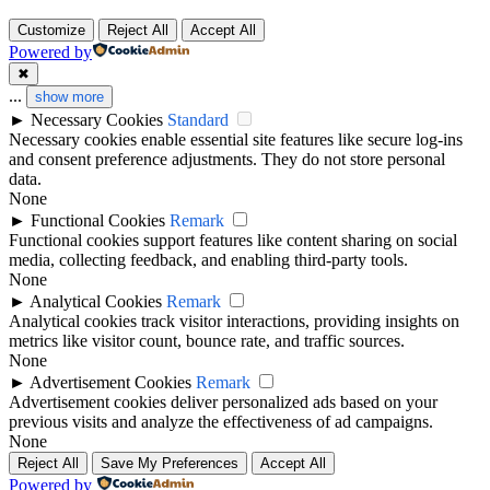
Customize
Reject All
Accept All
Powered by
✖
...
show more
►
Necessary Cookies
Standard
Necessary cookies enable essential site features like secure log-ins
and consent preference adjustments. They do not store personal
data.
None
►
Functional Cookies
Remark
Functional cookies support features like content sharing on social
media, collecting feedback, and enabling third-party tools.
None
►
Analytical Cookies
Remark
Analytical cookies track visitor interactions, providing insights on
metrics like visitor count, bounce rate, and traffic sources.
None
►
Advertisement Cookies
Remark
Advertisement cookies deliver personalized ads based on your
previous visits and analyze the effectiveness of ad campaigns.
None
Reject All
Save My Preferences
Accept All
Powered by