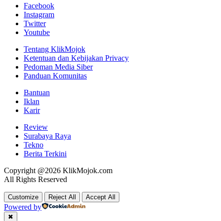
Facebook
Instagram
Twitter
Youtube
Tentang KlikMojok
Ketentuan dan Kebijakan Privacy
Pedoman Media Siber
Panduan Komunitas
Bantuan
Iklan
Karir
Review
Surabaya Raya
Tekno
Berita Terkini
Copyright @2026 KlikMojok.com
All Rights Reserved
Customize
Reject All
Accept All
Powered by
✖