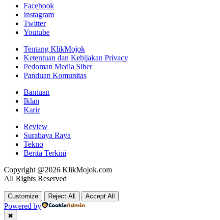
Facebook
Instagram
Twitter
Youtube
Tentang KlikMojok
Ketentuan dan Kebijakan Privacy
Pedoman Media Siber
Panduan Komunitas
Bantuan
Iklan
Karir
Review
Surabaya Raya
Tekno
Berita Terkini
Copyright @2026 KlikMojok.com
All Rights Reserved
Customize
Reject All
Accept All
Powered by
✖