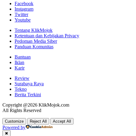
Facebook
Instagram
Twitter
Youtube
Tentang KlikMojok
Ketentuan dan Kebijakan Privacy
Pedoman Media Siber
Panduan Komunitas
Bantuan
Iklan
Karir
Review
Surabaya Raya
Tekno
Berita Terkini
Copyright @2026 KlikMojok.com
All Rights Reserved
Customize
Reject All
Accept All
Powered by
✖