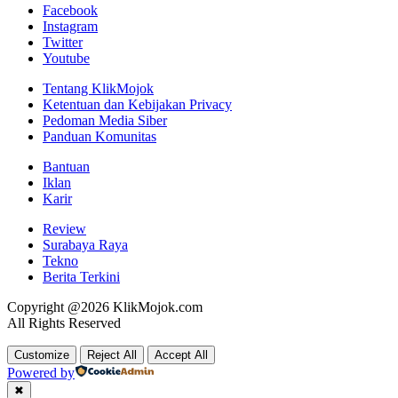
Facebook
Instagram
Twitter
Youtube
Tentang KlikMojok
Ketentuan dan Kebijakan Privacy
Pedoman Media Siber
Panduan Komunitas
Bantuan
Iklan
Karir
Review
Surabaya Raya
Tekno
Berita Terkini
Copyright @2026 KlikMojok.com
All Rights Reserved
Customize
Reject All
Accept All
Powered by
✖