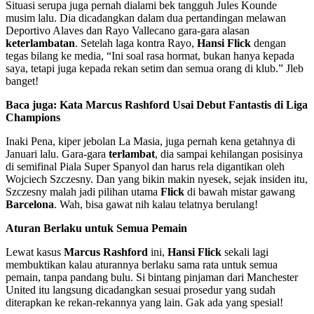
Situasi serupa juga pernah dialami bek tangguh Jules Kounde
musim lalu. Dia dicadangkan dalam dua pertandingan melawan
Deportivo Alaves dan Rayo Vallecano gara-gara alasan
keterlambatan
. Setelah laga kontra Rayo,
Hansi Flick
dengan
tegas bilang ke media, “Ini soal rasa hormat, bukan hanya kepada
saya, tetapi juga kepada rekan setim dan semua orang di klub.” Jleb
banget!
Baca juga: Kata Marcus Rashford Usai Debut Fantastis di Liga
Champions
Inaki Pena, kiper jebolan La Masia, juga pernah kena getahnya di
Januari lalu. Gara-gara
terlambat
, dia sampai kehilangan posisinya
di semifinal Piala Super Spanyol dan harus rela digantikan oleh
Wojciech Szczesny. Dan yang bikin makin nyesek, sejak insiden itu,
Szczesny malah jadi pilihan utama
Flick
di bawah mistar gawang
Barcelona
. Wah, bisa gawat nih kalau telatnya berulang!
Aturan Berlaku untuk Semua Pemain
Lewat kasus
Marcus Rashford
ini,
Hansi Flick
sekali lagi
membuktikan kalau aturannya berlaku sama rata untuk semua
pemain, tanpa pandang bulu. Si bintang pinjaman dari Manchester
United itu langsung dicadangkan sesuai prosedur yang sudah
diterapkan ke rekan-rekannya yang lain. Gak ada yang spesial!