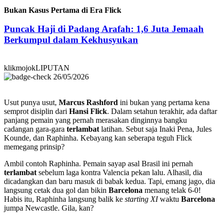
Bukan Kasus Pertama di Era Flick
Puncak Haji di Padang Arafah: 1,6 Juta Jemaah
Berkumpul dalam Kekhusyukan
klikmojokLIPUTAN
26/05/2026
Usut punya usut,
Marcus Rashford
ini bukan yang pertama kena
semprot disiplin dari
Hansi Flick
. Dalam setahun terakhir, ada daftar
panjang pemain yang pernah merasakan dinginnya bangku
cadangan gara-gara
terlambat
latihan. Sebut saja Inaki Pena, Jules
Kounde, dan Raphinha. Kebayang kan seberapa teguh Flick
memegang prinsip?
Ambil contoh Raphinha. Pemain sayap asal Brasil ini pernah
terlambat
sebelum laga kontra Valencia pekan lalu. Alhasil, dia
dicadangkan dan baru masuk di babak kedua. Tapi, emang jago, dia
langsung cetak dua gol dan bikin
Barcelona
menang telak 6-0!
Habis itu, Raphinha langsung balik ke
starting XI
waktu
Barcelona
jumpa Newcastle. Gila, kan?