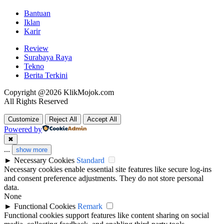
Bantuan
Iklan
Karir
Review
Surabaya Raya
Tekno
Berita Terkini
Copyright @2026 KlikMojok.com
All Rights Reserved
Customize
Reject All
Accept All
Powered by
✖
...
show more
►
Necessary Cookies
Standard
Necessary cookies enable essential site features like secure log-ins
and consent preference adjustments. They do not store personal
data.
None
►
Functional Cookies
Remark
Functional cookies support features like content sharing on social