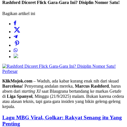
Rashford Dicoret Flick Gara-Gara Ini? Disiplin Nomor Satu!
Bagikan artikel ini
Perbesar
KlikMojok.com
– Waduh, ada kabar kurang enak nih dari skuad
Barcelona
! Penyerang andalan mereka,
Marcus Rashford
, harus
absen dari
starting XI
saat Blaugrana bertandang ke markas Getafe
di
Liga Spanyol
, Minggu (21/9/2025) malam. Bukan karena cedera
atau alasan teknis, tapi gara-gara insiden yang bikin geleng-geleng
kepala.
Lagu MBG Viral, Golkar: Rakyat Senang itu Yang
Penting