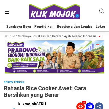
Surabaya Raya
Surabaya Raya
Pendidikan
Pendidikan
Beasiswa dan Lomba
Beasiswa dan Lomba
Loker
Loker
, SMP PGRI 6 Surabaya Sosialisasikan Gerakan Ayah Teladan Indonesia
MPLS R
BERITA TERKINI
Rahasia Rice Cooker Awet: Cara
Bersihkan yang Benar
23
klikmojokSERU