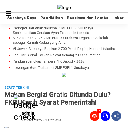
Surabaya Raya
Surabaya Raya
Pendidikan
Pendidikan
Beasiswa dan Lomba
Beasiswa dan Lomba
Loker
Loker
Peringati Hari Anak Nasional, SMP PGRI 6 Surabaya
Sosialisasikan Gerakan Ayah Teladan Indonesia
MPLS Ramah 2026, SMP PGRI 6 Surabaya Tegaskan Sekolah
sebagai Rumah Kedua yang Aman
Al Uswah Surabaya Bagikan 2.700 Paket Daging Kurban Iduladha
Lagu MBG Viral, Golkar: Rakyat Senang itu Yang Penting
Panduan Lengkap Tambah PTK Dapodik 2026
Lowongan Guru Terbaru di SMP PGRI 1 Surabaya
BERITA TERKINI
Makan Bergizi Gratis Ditunda Dulu?
FKBI Kasih Syarat Pemerintah!
10
admin
22 Sep 2025 - 23:22 WIB