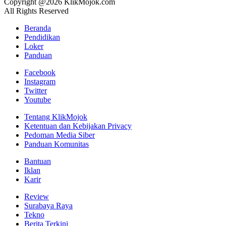
Copyright @2026 KlikMojok.com
All Rights Reserved
Beranda
Pendidikan
Loker
Panduan
Facebook
Instagram
Twitter
Youtube
Tentang KlikMojok
Ketentuan dan Kebijakan Privacy
Pedoman Media Siber
Panduan Komunitas
Bantuan
Iklan
Karir
Review
Surabaya Raya
Tekno
Berita Terkini