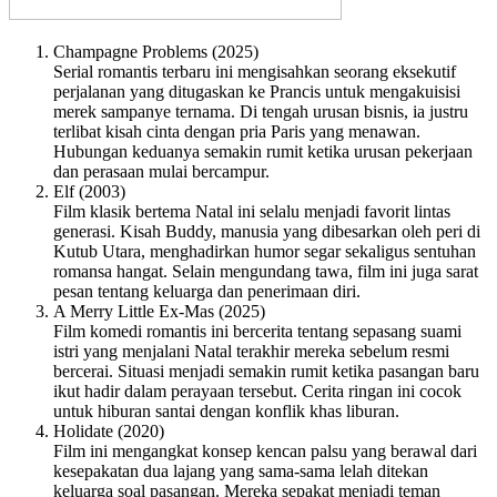
Champagne Problems (2025)
Serial romantis terbaru ini mengisahkan seorang eksekutif
perjalanan yang ditugaskan ke Prancis untuk mengakuisisi
merek sampanye ternama. Di tengah urusan bisnis, ia justru
terlibat kisah cinta dengan pria Paris yang menawan.
Hubungan keduanya semakin rumit ketika urusan pekerjaan
dan perasaan mulai bercampur.
Elf (2003)
Film klasik bertema Natal ini selalu menjadi favorit lintas
generasi. Kisah Buddy, manusia yang dibesarkan oleh peri di
Kutub Utara, menghadirkan humor segar sekaligus sentuhan
romansa hangat. Selain mengundang tawa, film ini juga sarat
pesan tentang keluarga dan penerimaan diri.
A Merry Little Ex-Mas (2025)
Film komedi romantis ini bercerita tentang sepasang suami
istri yang menjalani Natal terakhir mereka sebelum resmi
bercerai. Situasi menjadi semakin rumit ketika pasangan baru
ikut hadir dalam perayaan tersebut. Cerita ringan ini cocok
untuk hiburan santai dengan konflik khas liburan.
Holidate (2020)
Film ini mengangkat konsep kencan palsu yang berawal dari
kesepakatan dua lajang yang sama-sama lelah ditekan
keluarga soal pasangan. Mereka sepakat menjadi teman