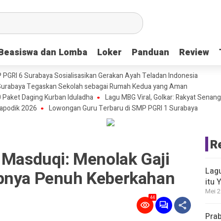
Beasiswa dan Lomba
Beasiswa dan Lomba
Loker
Loker
Panduan
Panduan
Review
Review
P PGRI 6 Surabaya Sosialisasikan Gerakan Ayah Teladan Indonesia
urabaya Tegaskan Sekolah sebagai Rumah Kedua yang Aman
 Paket Daging Kurban Iduladha
Lagu MBG Viral, Golkar: Rakyat Senang
apodik 2026
Lowongan Guru Terbaru di SMP PGRI 1 Surabaya
R
 Masduqi: Menolak Gaji
Lagu
upnya Penuh Keberkahan
itu 
Mei 2
44
Prab