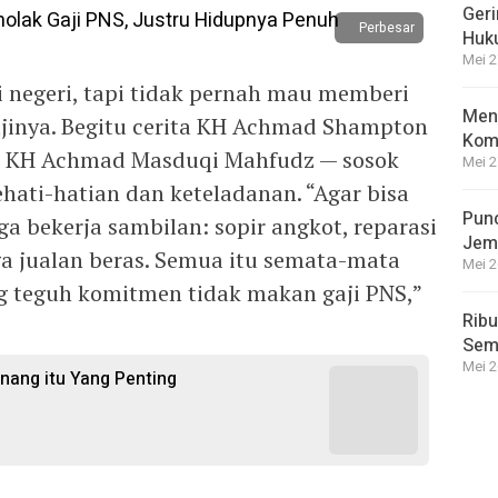
Geri
Perbesar
Huk
Mei 2
i negeri, tapi tidak pernah mau memberi
Meng
ajinya. Begitu cerita KH Achmad Shampton
Kom
, KH Achmad Masduqi Mahfudz — sosok
Mei 2
hati-hatian dan keteladanan. “Agar bisa
Punc
a bekerja sambilan: sopir angkot, reparasi
Jem
ga jualan beras. Semua itu semata-mata
Mei 2
 teguh komitmen tidak makan gaji PNS,”
Ribu
Semp
Mei 2
enang itu Yang Penting