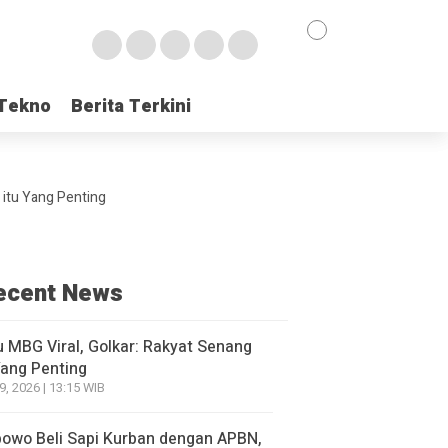
Tekno
Tekno
Berita Terkini
Berita Terkini
 itu Yang Penting
ecent News
 MBG Viral, Golkar: Rakyat Senang
Yang Penting
9, 2026 | 13:15 WIB
owo Beli Sapi Kurban dengan APBN,