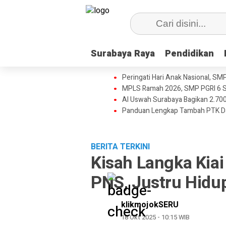
Surabaya Raya
Surabaya Raya
Pendidikan
Pendidikan
Peringati Hari Anak Nasional, SM
MPLS Ramah 2026, SMP PGRI 6 S
Al Uswah Surabaya Bagikan 2.700
Panduan Lengkap Tambah PTK D
BERITA TERKINI
Kisah Langka Kiai
PNS, Justru Hid
klikmojokSERU
18 Okt 2025 - 10:15 WIB