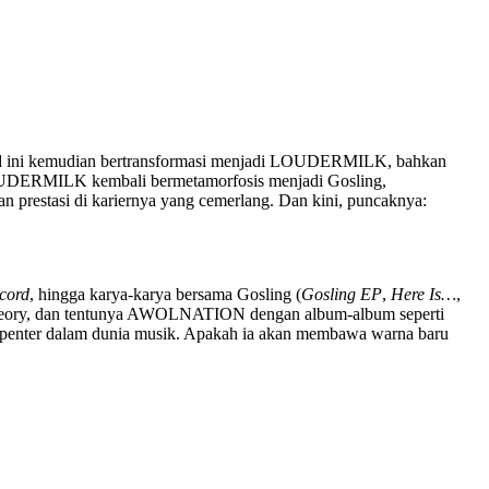
and ini kemudian bertransformasi menjadi LOUDERMILK, bahkan
 LOUDERMILK kembali bermetamorfosis menjadi Gosling,
prestasi di kariernya yang cemerlang. Dan kini, puncaknya:
cord
, hingga karya-karya bersama Gosling (
Gosling EP
,
Here Is…
,
ev Theory, dan tentunya AWOLNATION dengan album-album seperti
Carpenter dalam dunia musik. Apakah ia akan membawa warna baru