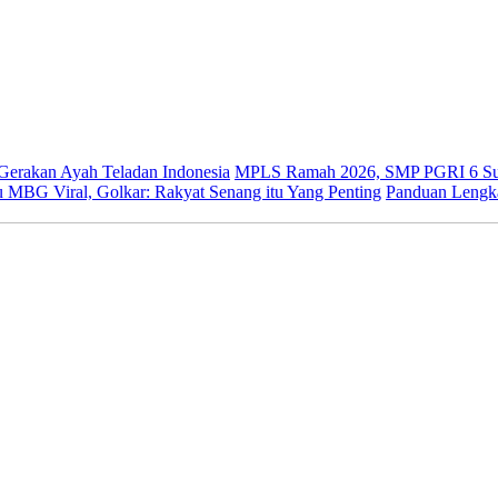
 Gerakan Ayah Teladan Indonesia
MPLS Ramah 2026, SMP PGRI 6 Sur
 MBG Viral, Golkar: Rakyat Senang itu Yang Penting
Panduan Lengk