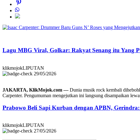
Lagu MBG Viral, Golkar: Rakyat Senang itu Yang P
klikmojokLIPUTAN
29/05/2026
JAKARTA, KlikMojok.com —
Dunia musik rock kembali dihebohk
Carpenter. Pengumuman mengejutkan ini langsung disampaikan lewat
Prabowo Beli Sapi Kurban dengan APBN, Gerindra
klikmojokLIPUTAN
27/05/2026