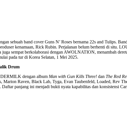
dengan sebuah band cover Guns N’ Roses bernama 22s and Tulips. B
produser kenamaan, Rick Rubin. Perjalanan belum berhenti di situ.
 Ia juga sempat berkolaborasi dengan AWOLNATION, menambah deretan 
ai pada tur di Korea Selatan, 1 Mei 2025.
Balik Drum
 LOUDERMILK dengan album
Man with Gun Kills Three!
dan
The Red Re
e Exies, Marion Raven, Black Lab, Tyga, Evan Taubenfeld, Loaded, R
.
Daftar panjang ini menjadi bukti nyata kapabilitas dan konsistensi 