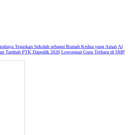
abaya Tegaskan Sekolah sebagai Rumah Kedua yang Aman
Al
ap Tambah PTK Dapodik 2026
Lowongan Guru Terbaru di SMP