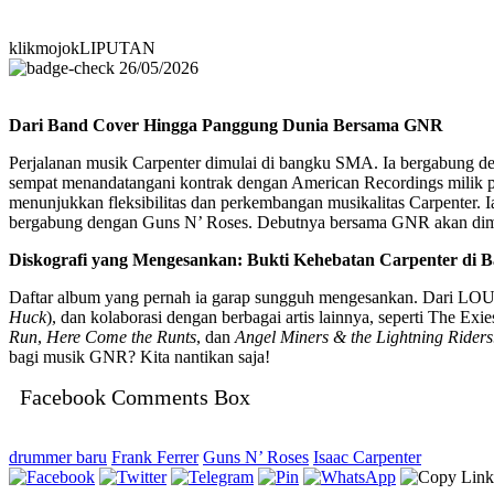
klikmojokLIPUTAN
26/05/2026
Dari Band Cover Hingga Panggung Dunia Bersama GNR
Perjalanan musik Carpenter dimulai di bangku SMA. Ia bergabung 
sempat menandatangani kontrak dengan American Recordings milik 
menunjukkan fleksibilitas dan perkembangan musikalitas Carpenter.
bergabung dengan Guns N’ Roses. Debutnya bersama GNR akan dimul
Diskografi yang Mengesankan: Bukti Kehebatan Carpenter di 
Daftar album yang pernah ia garap sungguh mengesankan. Dari
Huck
), dan kolaborasi dengan berbagai artis lainnya, seperti Th
Run
,
Here Come the Runts
, dan
Angel Miners & the Lightning Riders
bagi musik GNR? Kita nantikan saja!
Facebook Comments Box
drummer baru
Frank Ferrer
Guns N’ Roses
Isaac Carpenter