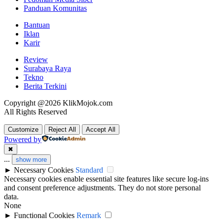
Panduan Komunitas
Bantuan
Iklan
Karir
Review
Surabaya Raya
Tekno
Berita Terkini
Copyright @2026 KlikMojok.com
All Rights Reserved
Customize
Reject All
Accept All
Powered by
✖
...
show more
►
Necessary Cookies
Standard
Necessary cookies enable essential site features like secure log-ins
and consent preference adjustments. They do not store personal
data.
None
►
Functional Cookies
Remark