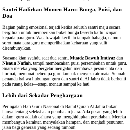
Santri Hadirkan Momen Haru: Bunga, Puisi, dan
Doa
Bagian paling emosional terjadi ketika seluruh santri maju secara
bergiliran untuk memberikan buket bunga beserta kartu ucapan
kepada para guru. Wajah-wajah kecil itu tampak bahagia, namun
sorot mata para guru memperlihatkan keharuan yang sulit
disembunyikan.
Suasana kian syahdu saat dua santri,
Muadz Bawuh Imtiyaz
dan
Nisaun Nafiah
, tampil membacakan puisi persembahan untuk guru.
Suara mereka yang bergetar mengalun membawa pesan cinta dan
hormat, membuat beberapa guru tampak menyeka air mata. Sebuah
penanda bahwa hubungan guru dan santri di Al Jahra tidak berhenti
pada ruang kelas—tetapi menaut sampai ke hati.
Lebih dari Sekadar Penghargaan
Peringatan Hari Guru Nasional di Baitul Quran Al Jahra bukan
hanya tentang seleksi atau penobatan juara. Ada pesan yang lebih
dalam: guru adalah cahaya yang menghidupkan peradaban. Mereka
membangun karakter, menyalakan harapan, dan menjadi penuntun
jalan bagi generasi yang sedang tumbuh.