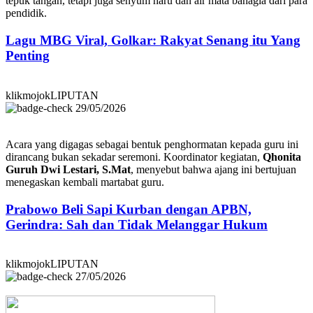
tepuk tangan, tetapi juga senyum haru dan air mata bahagia dari para
pendidik.
Lagu MBG Viral, Golkar: Rakyat Senang itu Yang
Penting
klikmojokLIPUTAN
29/05/2026
Acara yang digagas sebagai bentuk penghormatan kepada guru ini
dirancang bukan sekadar seremoni. Koordinator kegiatan,
Qhonita
Guruh Dwi Lestari, S.Mat
, menyebut bahwa ajang ini bertujuan
menegaskan kembali martabat guru.
Prabowo Beli Sapi Kurban dengan APBN,
Gerindra: Sah dan Tidak Melanggar Hukum
klikmojokLIPUTAN
27/05/2026