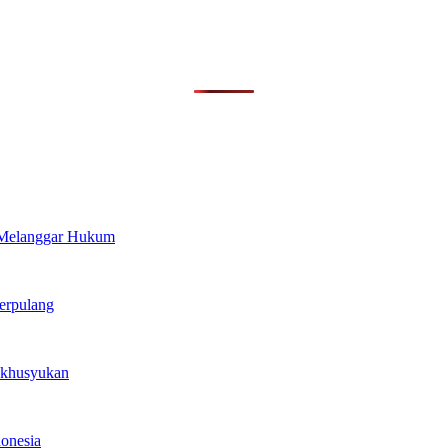
 Melanggar Hukum
erpulang
ekhusyukan
onesia