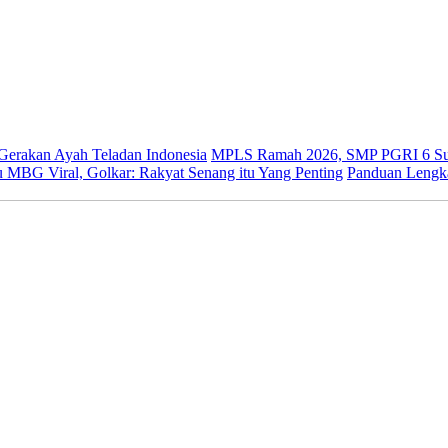
 Gerakan Ayah Teladan Indonesia
MPLS Ramah 2026, SMP PGRI 6 Sur
 MBG Viral, Golkar: Rakyat Senang itu Yang Penting
Panduan Lengk