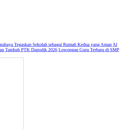
abaya Tegaskan Sekolah sebagai Rumah Kedua yang Aman
Al
ap Tambah PTK Dapodik 2026
Lowongan Guru Terbaru di SMP