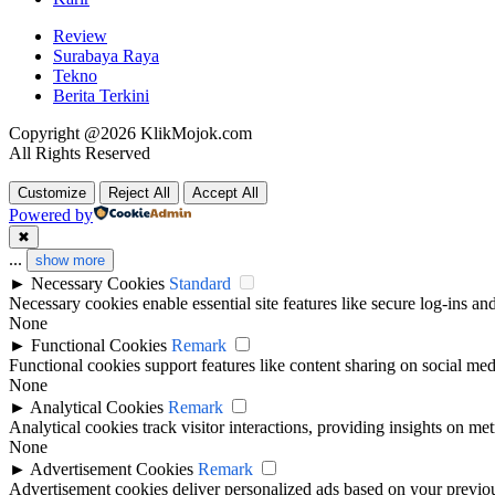
Review
Surabaya Raya
Tekno
Berita Terkini
Copyright @2026 KlikMojok.com
All Rights Reserved
Customize
Reject All
Accept All
Powered by
✖
...
show more
►
Necessary Cookies
Standard
Necessary cookies enable essential site features like secure log-ins a
None
►
Functional Cookies
Remark
Functional cookies support features like content sharing on social medi
None
►
Analytical Cookies
Remark
Analytical cookies track visitor interactions, providing insights on metr
None
►
Advertisement Cookies
Remark
Advertisement cookies deliver personalized ads based on your previous