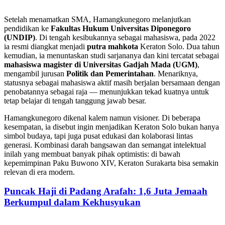
Setelah menamatkan SMA, Hamangkunegoro melanjutkan
pendidikan ke
Fakultas Hukum Universitas Diponegoro
(UNDIP)
. Di tengah kesibukannya sebagai mahasiswa, pada 2022
ia resmi diangkat menjadi
putra mahkota
Keraton Solo. Dua tahun
kemudian, ia menuntaskan studi sarjananya dan kini tercatat sebagai
mahasiswa magister di Universitas Gadjah Mada (UGM)
,
mengambil jurusan
Politik dan Pemerintahan
. Menariknya,
statusnya sebagai mahasiswa aktif masih berjalan bersamaan dengan
penobatannya sebagai raja — menunjukkan tekad kuatnya untuk
tetap belajar di tengah tanggung jawab besar.
Hamangkunegoro dikenal kalem namun visioner. Di beberapa
kesempatan, ia disebut ingin menjadikan Keraton Solo bukan hanya
simbol budaya, tapi juga pusat edukasi dan kolaborasi lintas
generasi. Kombinasi darah bangsawan dan semangat intelektual
inilah yang membuat banyak pihak optimistis: di bawah
kepemimpinan Paku Buwono XIV, Keraton Surakarta bisa semakin
relevan di era modern.
Puncak Haji di Padang Arafah: 1,6 Juta Jemaah
Berkumpul dalam Kekhusyukan