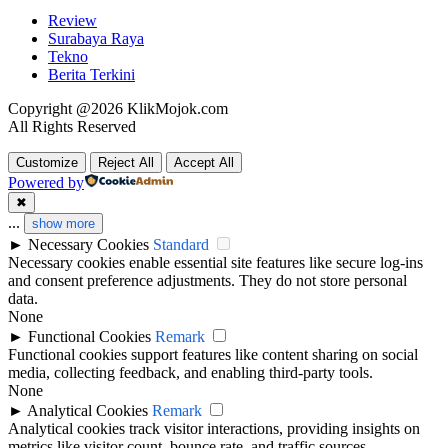
Review
Surabaya Raya
Tekno
Berita Terkini
Copyright @2026 KlikMojok.com
All Rights Reserved
Customize
Reject All
Accept All
Powered by
✖
...
show more
►
Necessary Cookies
Standard
Necessary cookies enable essential site features like secure log-ins
and consent preference adjustments. They do not store personal
data.
None
►
Functional Cookies
Remark
Functional cookies support features like content sharing on social
media, collecting feedback, and enabling third-party tools.
None
►
Analytical Cookies
Remark
Analytical cookies track visitor interactions, providing insights on
metrics like visitor count, bounce rate, and traffic sources.