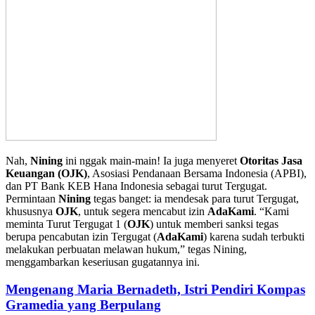
Nah,
Nining
ini nggak main-main! Ia juga menyeret
Otoritas Jasa
Keuangan (OJK)
, Asosiasi Pendanaan Bersama Indonesia (APBI),
dan PT Bank KEB Hana Indonesia sebagai turut Tergugat.
Permintaan
Nining
tegas banget: ia mendesak para turut Tergugat,
khususnya
OJK
, untuk segera mencabut izin
AdaKami
. “Kami
meminta Turut Tergugat 1 (
OJK
) untuk memberi sanksi tegas
berupa pencabutan izin Tergugat (
AdaKami
) karena sudah terbukti
melakukan perbuatan melawan hukum,” tegas Nining,
menggambarkan keseriusan gugatannya ini.
Mengenang Maria Bernadeth, Istri Pendiri Kompas
Gramedia yang Berpulang