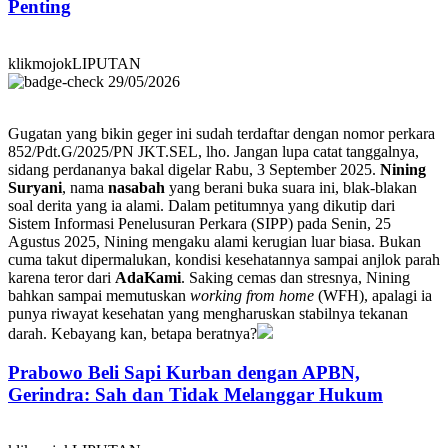
Penting
klikmojokLIPUTAN
29/05/2026
Gugatan yang bikin geger ini sudah terdaftar dengan nomor perkara
852/Pdt.G/2025/PN JKT.SEL, lho. Jangan lupa catat tanggalnya,
sidang perdananya bakal digelar Rabu, 3 September 2025.
Nining
Suryani
, nama
nasabah
yang berani buka suara ini, blak-blakan
soal derita yang ia alami. Dalam petitumnya yang dikutip dari
Sistem Informasi Penelusuran Perkara (SIPP) pada Senin, 25
Agustus 2025, Nining mengaku alami kerugian luar biasa. Bukan
cuma takut dipermalukan, kondisi kesehatannya sampai anjlok parah
karena teror dari
AdaKami
. Saking cemas dan stresnya, Nining
bahkan sampai memutuskan
working from home
(WFH), apalagi ia
punya riwayat kesehatan yang mengharuskan stabilnya tekanan
darah. Kebayang kan, betapa beratnya?
Prabowo Beli Sapi Kurban dengan APBN,
Gerindra: Sah dan Tidak Melanggar Hukum