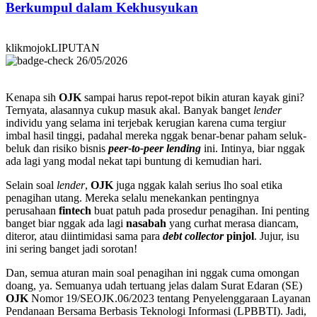
Berkumpul dalam Kekhusyukan
klikmojokLIPUTAN
26/05/2026
Kenapa sih
OJK
sampai harus repot-repot bikin aturan kayak gini?
Ternyata, alasannya cukup masuk akal. Banyak banget
lender
individu yang selama ini terjebak kerugian karena cuma tergiur
imbal hasil tinggi, padahal mereka nggak benar-benar paham seluk-
beluk dan risiko bisnis
peer-to-peer lending
ini. Intinya, biar nggak
ada lagi yang modal nekat tapi buntung di kemudian hari.
Selain soal
lender
,
OJK
juga nggak kalah serius lho soal etika
penagihan utang. Mereka selalu menekankan pentingnya
perusahaan
fintech
buat patuh pada prosedur penagihan. Ini penting
banget biar nggak ada lagi
nasabah
yang curhat merasa diancam,
diteror, atau diintimidasi sama para
debt collector
pinjol
. Jujur, isu
ini sering banget jadi sorotan!
Dan, semua aturan main soal penagihan ini nggak cuma omongan
doang, ya. Semuanya udah tertuang jelas dalam Surat Edaran (SE)
OJK
Nomor 19/SEOJK.06/2023 tentang Penyelenggaraan Layanan
Pendanaan Bersama Berbasis Teknologi Informasi (LPBBTI). Jadi,