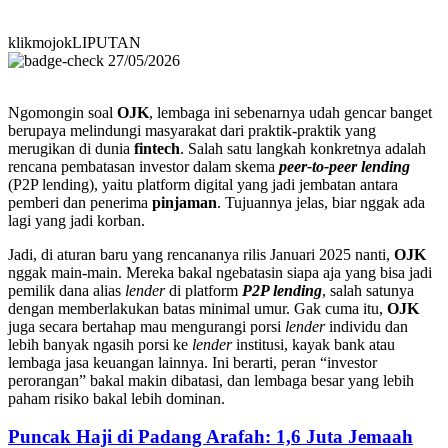
klikmojokLIPUTAN
27/05/2026
Ngomongin soal
OJK
, lembaga ini sebenarnya udah gencar banget
berupaya melindungi masyarakat dari praktik-praktik yang
merugikan di dunia
fintech
. Salah satu langkah konkretnya adalah
rencana pembatasan investor dalam skema
peer-to-peer lending
(P2P lending), yaitu platform digital yang jadi jembatan antara
pemberi dan penerima
pinjaman
. Tujuannya jelas, biar nggak ada
lagi yang jadi korban.
Jadi, di aturan baru yang rencananya rilis Januari 2025 nanti,
OJK
nggak main-main. Mereka bakal ngebatasin siapa aja yang bisa jadi
pemilik dana alias
lender
di platform
P2P lending
, salah satunya
dengan memberlakukan batas minimal umur. Gak cuma itu,
OJK
juga secara bertahap mau mengurangi porsi
lender
individu dan
lebih banyak ngasih porsi ke
lender
institusi, kayak bank atau
lembaga jasa keuangan lainnya. Ini berarti, peran “investor
perorangan” bakal makin dibatasi, dan lembaga besar yang lebih
paham risiko bakal lebih dominan.
Puncak Haji di Padang Arafah: 1,6 Juta Jemaah