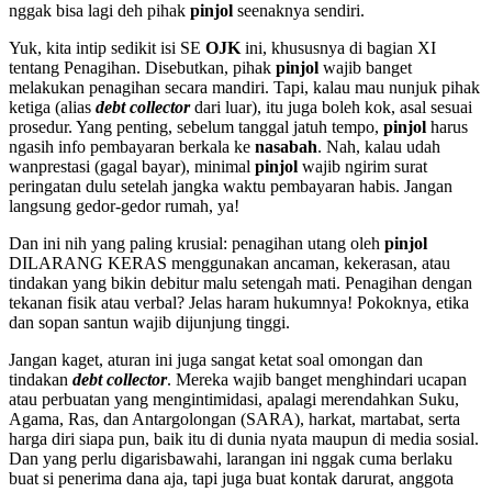
nggak bisa lagi deh pihak
pinjol
seenaknya sendiri.
Yuk, kita intip sedikit isi SE
OJK
ini, khususnya di bagian XI
tentang Penagihan. Disebutkan, pihak
pinjol
wajib banget
melakukan penagihan secara mandiri. Tapi, kalau mau nunjuk pihak
ketiga (alias
debt collector
dari luar), itu juga boleh kok, asal sesuai
prosedur. Yang penting, sebelum tanggal jatuh tempo,
pinjol
harus
ngasih info pembayaran berkala ke
nasabah
. Nah, kalau udah
wanprestasi (gagal bayar), minimal
pinjol
wajib ngirim surat
peringatan dulu setelah jangka waktu pembayaran habis. Jangan
langsung gedor-gedor rumah, ya!
Dan ini nih yang paling krusial: penagihan utang oleh
pinjol
DILARANG KERAS menggunakan ancaman, kekerasan, atau
tindakan yang bikin debitur malu setengah mati. Penagihan dengan
tekanan fisik atau verbal? Jelas haram hukumnya! Pokoknya, etika
dan sopan santun wajib dijunjung tinggi.
Jangan kaget, aturan ini juga sangat ketat soal omongan dan
tindakan
debt collector
. Mereka wajib banget menghindari ucapan
atau perbuatan yang mengintimidasi, apalagi merendahkan Suku,
Agama, Ras, dan Antargolongan (SARA), harkat, martabat, serta
harga diri siapa pun, baik itu di dunia nyata maupun di media sosial.
Dan yang perlu digarisbawahi, larangan ini nggak cuma berlaku
buat si penerima dana aja, tapi juga buat kontak darurat, anggota