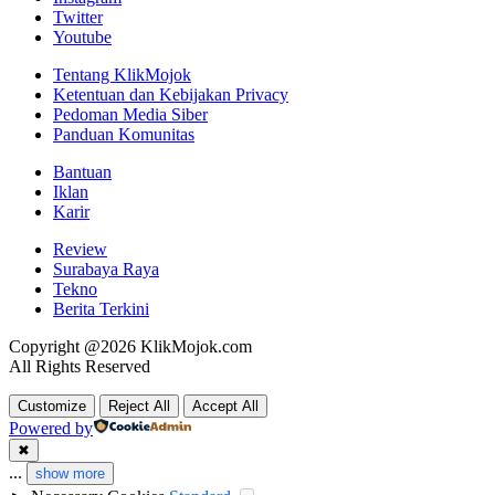
Twitter
Youtube
Tentang KlikMojok
Ketentuan dan Kebijakan Privacy
Pedoman Media Siber
Panduan Komunitas
Bantuan
Iklan
Karir
Review
Surabaya Raya
Tekno
Berita Terkini
Copyright @2026 KlikMojok.com
All Rights Reserved
Customize
Reject All
Accept All
Powered by
✖
...
show more