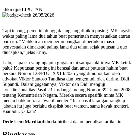
klikmojokLIPUTAN
26/05/2026
Tapi tenang, pemerintah nggak langsung dibikin pusing. MK ngasih
waktu paling lama dua tahun buat pemerintah menyesuaikan aturan
baru ini. “Mahkamah mempertimbangkan diperlukan masa
penyesuaian dimaksud paling lama dua tahun sejak putusan a quo
diucapkan,” jelas Enny.
Lalu, siapa sih yang ngajuin gugatan ini sampai akhirnya MK ketuk
palu? Keputusan penting ini berasal dari amar putusan hakim buat
perkara Nomor 128/PUU-XXIII/2025 yang dimohonkan oleh
advokat Viktor Santoso Tandiasa dan pengemudi ojek daring, Didi
Supandi. Dalam gugatannya, Viktor dan Didi menguji
konstitusionalitas Pasal 23 Undang-Undang Nomor 39 Tahun 2008
tentang Kementerian Negara. Mereka secara spesifik minta MK
menambahkan frasa “wakil menteri” biar pasal larangan rangkap
jabatan itu juga berlaku eksplisit buat wamen, sama kayak menteri.
Biar adil, ya kan?
Dede Leni Mardianti
berkontribusi dalam penulisan artikel ini.
Ringkasan