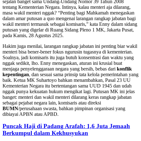
sejalan banget sama Undang-Undang Nomor 39 Tahun 2008
tentang Kementerian Negara. Intinya, kalau menteri aja dilarang,
masa wakil menteri nggak? “Penting bagi Mahkamah menegaskan
dalam amar putusan a quo mengenai larangan rangkap jabatan bagi
wakil menteri termasuk sebagai komisaris,” kata Enny dalam sidang
putusan yang digelar di Ruang Sidang Pleno 1 MK, Jakarta Pusat,
pada Kamis, 28 Agustus 2025.
Hakim juga menilai, larangan rangkap jabatan ini penting biar wakil
menteri bisa bener-bener fokus ngurusin tugasnya di kementerian.
Soalnya, jadi komisaris itu juga butuh konsentrasi dan waktu yang
nggak sedikit, lho. Enny menegaskan, aturan ini krusial buat
menjaga penyelenggaraan negara yang bersih, bebas dari
konflik
kepentingan
, dan sesuai sama prinsip tata kelola pemerintahan yang
baik. Ketua MK Suhartoyo bahkan menambahkan, Pasal 23 UU
Kementerian Negara itu bertentangan sama UUD 1945 dan udah
nggak punya kekuatan hukum mengikat lagi. Putusan MK ini jelas
banget: menteri dan wakil menteri dilarang keras rangkap jabatan
sebagai pejabat negara lain, komisaris atau direksi
BUMN
/perusahaan swasta, bahkan pimpinan organisasi yang
dibiayai APBN atau APBD.
Puncak Haji di Padang Arafah: 1,6 Juta Jemaah
Berkumpul dalam Kekhusyukan