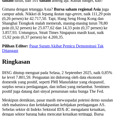
saham
turun, dan 101
saham
anteng aja. Ramai banget, kan?
Gimana dengan tetangga Asia?
Bursa saham regional Asia
juga
campur aduk. Nikkei di Jepang ikutan nge-
green
, naik 111,29 poin
(0,26 persen) ke 42.717,50. Tapi, Hang Seng Hong Kong dan
Shanghai Tiongkok malah memerah, masing-masing turun 78,80
poin (0,32 persen) ke 25.077,62 dan 14,33 poin (0,37 persen) ke
3.857,93. Untungnya, Strait Times Singapura masih kuat, naik
15,92 poin (0,37 persen) ke 4.269,35.
Pilihan Editor:
Pasar Suram Akibat Pemicu Demonstrasi Tak
Ditangani
Ringkasan
IHSG ditutup menguat pada Selasa, 2 September 2025, naik 0,85%
ke level 7.801,59. Penguatan ini didorong oleh data ekonomi
domestik yang positif, seperti PMI Manufaktur yang ekspansif,
surplus neraca perdagangan, dan inflasi yang melambat. Sentimen
positif juga datang dari sinyal penurunan suku bunga The Fed.
Meskipun demikian, pasar masih mewaspadai potensi demo susulan
oleh mahasiswa dan ketidakpastian kebijakan perdagangan AS.
Sebelas sektor di Indeks Sektoral IDX-IC mengalami kenaikan,
dengan sektor barang baku mencatat kenaikan tertinggi. Bursa