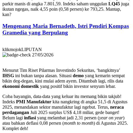
parkir manis di angka 7.801,59. Indeks saham unggulan
LQ45
juga
ikutan ngegas, naik 4,55 poin (0,58 persen) ke 793,25. Mantap,
kan?
Mengenang Maria Bernadeth, Istri Pendiri Kompas
Gramedia yang Berpulang
klikmojokLIPUTAN
27/05/2026
Menurut Tim Riset Pilarmas Investindo Sekuritas, ‘bangkitnya’
IHSG
ini bukan tanpa alasan. Situasi
demo
yang kemarin sempat
bikin deg-degan, kini mulai adem ayem. Ditambah lagi, rilis data
ekonomi domestik
yang positif bikin investor senyum lebar.
Coba bayangin, data-data yang keluar itu memang bikin takjub!
Indeks
PMI Manufaktur
kita nangkring di angka 51,5 di Agustus
2025, menandakan sektor manufaktur lagi ngebut. Terus,
neraca
perdagangan
Juli 2025 surplus US$ 4,18 miliar, gede banget!
Belum lagi
inflasi
yang melambat jadi 2,31 persen (
year on year
)
atau bahkan deflasi 0,08 persen (
month to month
) di Agustus 2025.
Komplet deh!