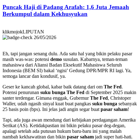
Puncak Haji di Padang Arafah: 1,6 Juta Jemaah
Berkumpul dalam Kekhusyukan
klikmojokLIPUTAN
26/05/2026
Eh, tapi jangan senang dulu. Ada satu hal yang bikin pelaku pasar
masih was-was: potensi
demo
susulan. Kabarnya, teman-teman
mahasiswa dari Aliansi Badan Eksekutif Mahasiswa Seluruh
Indonesia (BEM SI) bakal ‘ngisi’ Gedung DPR/MPR RI lagi. Ya,
semoga lancar dan kondusif, ya.
Geser ke kancah global, kabar baik datang dari om
The Fed
.
Potensi penurunan
suku bunga The Fed
di September 2025 makin
santer terdengar. Gimana enggak, Gubernur
The Fed
, Christoper
Waller, udah ngasih sinyal kuat buat pangkas
suku bunga
sebanyak
25 basis poin (bps). Ini jelas jadi angin segar buat
pasar saham
!
Tapi, ada juga awan mendung dari kebijakan perdagangan Amerika
Serikat (AS). Ketidakpastian ini bikin pelaku pasar deg-degan,
apalagi setelah ada putusan hukum baru-baru ini yang malah
nambah kekhawatiran dan bikin
pasar saham
jadi super hati-hati.