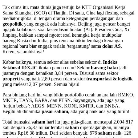
Tak cuma itu, mata dunia juga tertuju ke KTT Organisasi Kerja
Sama Shanghai (SCO) di Tianjin. Di sana, Cina lagi flexing sebagai
mediator global di tengah drama ketegangan perdagangan dan
geopolitik
yang enggak ada habisnya. Beijing juga gencar banget
ngajak kolaborasi soal kecerdasan buatan (AI). Presiden Cina, Xi
Jinping, bahkan sampai ngotot soal kerangka kerja multipolar
bareng Rusia dan India, plus rencana bikin lembaga keuangan
regional baru biar enggak terlalu ‘tergantung’ sama
dolar AS
.
Keren, ya ambisinya!
Kabar baiknya, semua sektor alias sebelas sektor di
Indeks
Sektoral IDX-IC
ikutan panen cuan! Sektor
barang baku
jadi
juaranya dengan kenaikan 3,84 persen. Disusul sama sektor
properti
yang naik 2,89 persen dan sektor
transportasi & logistik
yang melesat 2,07 persen. Semua hijau!
Para bintang hari ini yang bikin portofolio cerah antara lain RMKO,
MKTR, TAYS, BAPA, dan PTSN. Sayangnya, ada juga yang
‘terjun bebas’: AEGS, MENN, KONI, KMTR, dan BNBA.
Begitulah dinamika
pasar saham
, ada yang naik ada yang turun!
Total transaksi
saham
hari itu juga gila-gilaan, mencapai 2.004.817
kali dengan 36,87 miliar lembar
saham
diperdagangkan, nilainya
tembus Rp16,38 triliun. Dari sekian banyak, 576
saham
naik, 126