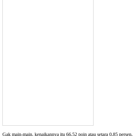
Gak main-main, kenaikannya itu 66,52 poin atau setara 0,85 persen,