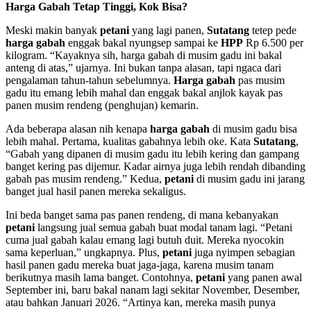
Harga Gabah Tetap Tinggi, Kok Bisa?
Meski makin banyak
petani
yang lagi panen,
Sutatang
tetep pede
harga gabah
enggak bakal nyungsep sampai ke
HPP
Rp 6.500 per
kilogram. “Kayaknya sih, harga gabah di musim gadu ini bakal
anteng di atas,” ujarnya. Ini bukan tanpa alasan, tapi ngaca dari
pengalaman tahun-tahun sebelumnya.
Harga gabah
pas musim
gadu itu emang lebih mahal dan enggak bakal anjlok kayak pas
panen musim rendeng (penghujan) kemarin.
Ada beberapa alasan nih kenapa
harga gabah
di musim gadu bisa
lebih mahal. Pertama, kualitas gabahnya lebih oke. Kata
Sutatang
,
“Gabah yang dipanen di musim gadu itu lebih kering dan gampang
banget kering pas dijemur. Kadar airnya juga lebih rendah dibanding
gabah pas musim rendeng.” Kedua,
petani
di musim gadu ini jarang
banget jual hasil panen mereka sekaligus.
Ini beda banget sama pas panen rendeng, di mana kebanyakan
petani
langsung jual semua gabah buat modal tanam lagi. “Petani
cuma jual gabah kalau emang lagi butuh duit. Mereka nyocokin
sama keperluan,” ungkapnya. Plus,
petani
juga nyimpen sebagian
hasil panen gadu mereka buat jaga-jaga, karena musim tanam
berikutnya masih lama banget. Contohnya,
petani
yang panen awal
September ini, baru bakal nanam lagi sekitar November, Desember,
atau bahkan Januari 2026. “Artinya kan, mereka masih punya