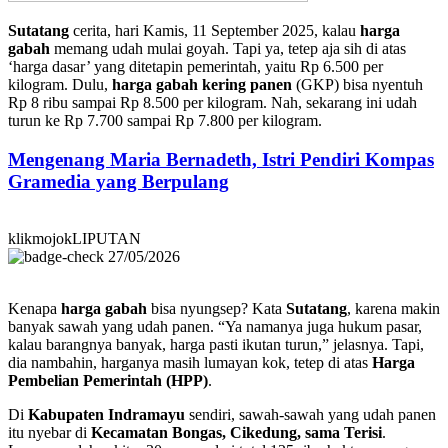
Sutatang
cerita, hari Kamis, 11 September 2025, kalau
harga
gabah
memang udah mulai goyah. Tapi ya, tetep aja sih di atas
‘harga dasar’ yang ditetapin pemerintah, yaitu Rp 6.500 per
kilogram. Dulu,
harga gabah kering panen
(GKP) bisa nyentuh
Rp 8 ribu sampai Rp 8.500 per kilogram. Nah, sekarang ini udah
turun ke Rp 7.700 sampai Rp 7.800 per kilogram.
Mengenang Maria Bernadeth, Istri Pendiri Kompas
Gramedia yang Berpulang
klikmojokLIPUTAN
27/05/2026
Kenapa
harga gabah
bisa nyungsep? Kata
Sutatang
, karena makin
banyak sawah yang udah panen. “Ya namanya juga hukum pasar,
kalau barangnya banyak, harga pasti ikutan turun,” jelasnya. Tapi,
dia nambahin, harganya masih lumayan kok, tetep di atas
Harga
Pembelian Pemerintah (HPP)
.
Di
Kabupaten Indramayu
sendiri, sawah-sawah yang udah panen
itu nyebar di
Kecamatan Bongas, Cikedung, sama Terisi
.