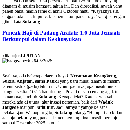
Luasnya udah sekitar 30 persen dari total 125 ribu hektare yang
ditanam di musim kemarau tahun ini. Dan diprediksi, sawah yang
panen bakal makin rame di akhir Oktober nanti. “Kayaknya sih,
enggak ada istilah ‘puncak panen’ atau ‘panen raya’ yang barengan
gitu,” kata
Sutatang
.
Puncak Haji di Padang Arafah: 1,6 Juta Jemaah
Berkumpul dalam Kekhusyukan
klikmojokLIPUTAN
26/05/2026
Soalnya, ada beberapa daerah kayak
Kecamatan Krangkeng,
Sukra, Anjatan, sama Patrol
yang baru mulai tanam di musim
tanam kedua (gadu) tahun ini. Umur padinya juga masih muda
banget, sekitar 10-15 hari doang. “Petani di sana emang agak telat
nanamnya,” imbuh
Sutatang
. Kenapa telat? Karena wilayah
mereka ada di ujung jalur irigasi pertanian, baik dari
Waduk
Jatigede
maupun
Jatiluhur
. Jadi, airnya nyampe ke sana
belakangan. Walaupun gitu,
Sutatang
bilang, “Hampir tiap bulan
ada aja
petani
yang panen. Panen kemungkinan masih berlanjut
sampai Desember 2025 nanti.”