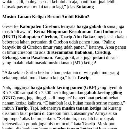
waktu. Jadi, jualnya sesuai kebutuhan aja, nanti baru jual lebih
banyak pas mau mulai tanam lagi,” jelas
Sutatang
.
Musim Tanam Ketiga: Berani Ambil Risiko?
Geser ke
Kabupaten Cirebon
, ternyata
harga gabah
di sana juga
masih ‘di awan’.
Ketua Himpunan Kerukunan Tani Indonesia
(HKTI) Kabupaten Cirebon, Tasrip Abu Bakar
, ngejelasin kalau
beberapa lahan pertanian di Cirebon udah panen juga. “Paling
banyak itu di Cirebon timur yang udah panen,” katanya. Area panen
di timur Cirebon itu ada di
Kecamatan Babakan, Ciledug,
Gebang, sama Pasaleman
. Yang gokil, ada juga
petani
di sana
yang malah udah masuk musim tanam (MT) ketiga!
“Ada sekitar 8 ribu hektar lahan pertanian di wilayah timur yang
sekarang udah mulai tanam ketiga,” kata
Tasrip
.
Nah, tingginya
harga gabah kering panen (GKP)
yang nyentuh
Rp 7.300 sampai Rp 7.500 per kilogram dan
gabah kering giling
(GKG)
yang juga tinggi, jadi ‘magnet’ banget buat
petani
nekat
nanam ketiga kalinya. “Ditambah lagi, hujan masih sering mampir,”
imbuh
Tasrip
. Tapi, sebenernya
musim tanam ketiga
ini kurang
disaranin buat
petani
di Cirebon timur, alasannya? Airnya suka
‘ngumpet’ alias belum cukup. “Selain itu, masalah baru kayak
ketersediaan pupuk juga bisa muncul,” kata
Tasrip
. Meskipun
begitu, dia berharap banget
musim tanam ketiga
ini bisa aman