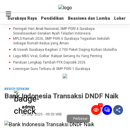
Surabaya Raya
Surabaya Raya
Pendidikan
Pendidikan
Beasiswa dan Lomba
Beasiswa dan Lomba
Loker
Loker
Peringati Hari Anak Nasional, SMP PGRI 6 Surabaya
Sosialisasikan Gerakan Ayah Teladan Indonesia
MPLS Ramah 2026, SMP PGRI 6 Surabaya Tegaskan Sekolah
sebagai Rumah Kedua yang Aman
Al Uswah Surabaya Bagikan 2.700 Paket Daging Kurban Iduladha
Lagu MBG Viral, Golkar: Rakyat Senang itu Yang Penting
Panduan Lengkap Tambah PTK Dapodik 2026
Lowongan Guru Terbaru di SMP PGRI 1 Surabaya
BERITA TERKINI
Bank Indonesia Transaksi DNDF Naik
10
admin
29 Sep 2025 - 09:53 WIB
Perbesar