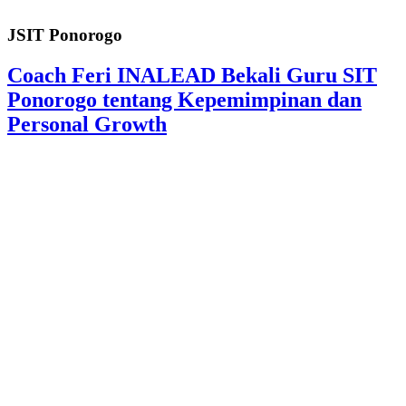
JSIT Ponorogo
Coach Feri INALEAD Bekali Guru SIT
Ponorogo tentang Kepemimpinan dan
Personal Growth
19 Januari 2026 - 13:45 WIB
Ust Widodo Gantikan Ust Samsul Arifin,
JSIT Ponorogo Masuki Babak Baru
18 Januari 2026 - 11:02 WIB
Trending